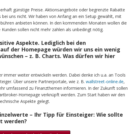
uerhaft günstige Preise. Aktionsangebote oder begrenzte Rabatte
s bei uns nicht. Wir haben von Anfang an ein Setup gewählt, mit
 Gebühren anbieten können. In den kommenden Monaten wollen die
 Kunden sollen nicht mehr zahlen als unbedingt nötig.
sitive Aspekte. Lediglich bei den
auf der Homepage würden wir uns ein wenig
nschen – z. B. Charts. Was dürfen wir hier
ker immer weiter entwickeln werden. Dabei denke ich u.a. an Tools
teiger. Über unsere Partnerportale, wie z. B.
wallstreet-online.de
,
sehr umfassend zu Finanzthemen informieren. In der Zukunft sollen
martbroker-Homepage verknüpft werden. Zum Start haben wir den
technische Aspekte gelegt.
inzelwerte – Ihr Tipp für Einsteiger: Wie sollte
gt werden?