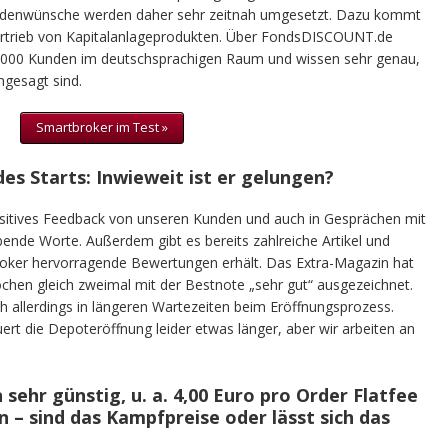
undenwünsche werden daher sehr zeitnah umgesetzt. Dazu kommt
Vertrieb von Kapitalanlageprodukten. Über FondsDISCOUNT.de
30.000 Kunden im deutschsprachigen Raum und wissen sehr genau,
gesagt sind.
Smartbroker im Test »
es Starts: Inwieweit ist er gelungen?
ositives Feedback von unseren Kunden und auch in Gesprächen mit
bende Worte. Außerdem gibt es bereits zahlreiche Artikel und
roker hervorragende Bewertungen erhält. Das Extra-Magazin hat
chen gleich zweimal mit der Bestnote „sehr gut“ ausgezeichnet.
ich allerdings in längeren Wartezeiten beim Eröffnungsprozess.
rt die Depoteröffnung leider etwas länger, aber wir arbeiten an
 sehr günstig, u. a. 4,00 Euro pro Order Flatfee
– sind das Kampfpreise oder lässt sich das