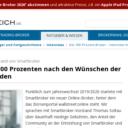
e-Broker 2026" abstimmen
und attraktive Preise, z.B. ein
Apple iPad Pr
TRADING-BROKER
BROKERWAHL 20
RATGEBER & WISSEN
iger und Fortgeschrittene
Interviews
Der 100-Prozent-Broker – Interview 
stand von Smartbroker
 100 Prozenten nach den Wünschen der
nden
Pünktlich zum Jahreswechsel 2019/2020 startete mit
Smartbroker ein neuer Online-Broker, hinter dem
das Börsenportal wallstreet:online steht. Wir
sprachen mit Smartbroker-Vorstand Thomas Soltau
über dauerhaft niedrige Gebühren, den Anteil der
Community an der Entstehung von Smartbroker und