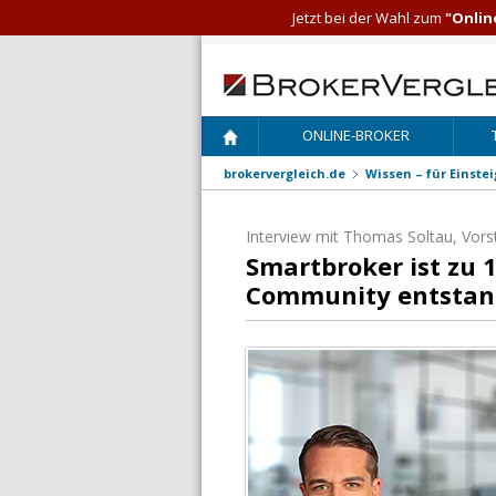
Jetzt bei der Wahl zum
"Onlin
ONLINE-BROKER
brokervergleich.de
Wissen – für Einste
Interview mit
Thomas Soltau
, Vor
Smartbroker ist zu
Community entsta