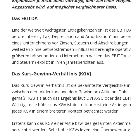
Ergebnisses je Aktie dient vorrangig dem Ziel einer vergle
Angestrebt wird, auf möglichst vergleichbarer Basis.
Das EBITDA
Eine der weltweit wichtigsten Ertragskennzahlen ist das EBITDA
before Interest, Tax, Depreciation and Amortization“ und bezei
eines Unternehmens vor Zinsen, Steuern und Abschreibungen. 
weitesten Sinne betriebsfremden Einflüssen bereinigte operati
größeren börsennotierten Unternehmen weisen das EBITDA sow
und Steuern) explizit in ihren Jahresberichten aus.
Das Kurs-Gewinn-Verhältnis (KGV)
Das Kurs-Gewinn-Verhältnis ist die bekannteste Vergleichskennza
zwischen dem Aktienkurs und dem Gewinn pro Aktie an. Dabei
gemäß HGB als auch das Ergebnis laut DVFA/SG oder das EB
Wichtigste: Je höher das KGV ist desto teurer ist eine Aktie gru
jedes KGV in einem breiteren Kontext betrachtet werden.
Erstens kann das KGV einer Aktie bzw. des gesamten Aktienmar
betrachtet werden. Sehr hohe KGVs legen eine Überbewertung 