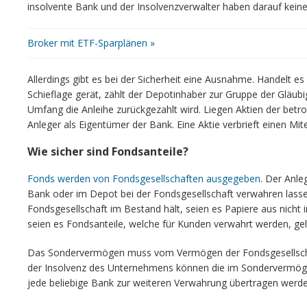
insolvente Bank und der Insolvenzverwalter haben darauf keinen
Broker mit ETF-Sparplänen »
Allerdings gibt es bei der Sicherheit eine Ausnahme. Handelt es
Schieflage gerät, zählt der Depotinhaber zur Gruppe der Gläu
Umfang die Anleihe zurückgezahlt wird. Liegen Aktien der betro
Anleger als Eigentümer der Bank. Eine Aktie verbrieft einen Mit
Wie sicher sind Fondsanteile?
Fonds werden von Fondsgesellschaften ausgegeben
. Der Anle
Bank oder im Depot bei der Fondsgesellschaft verwahren lassen
Fondsgesellschaft im Bestand hält, seien es Papiere aus nicht 
seien es Fondsanteile, welche für Kunden verwahrt werden, ge
Das Sondervermögen muss vom Vermögen der Fondsgesellschaf
der Insolvenz des Unternehmens können die im Sondervermögen
jede beliebige Bank zur weiteren Verwahrung übertragen werde