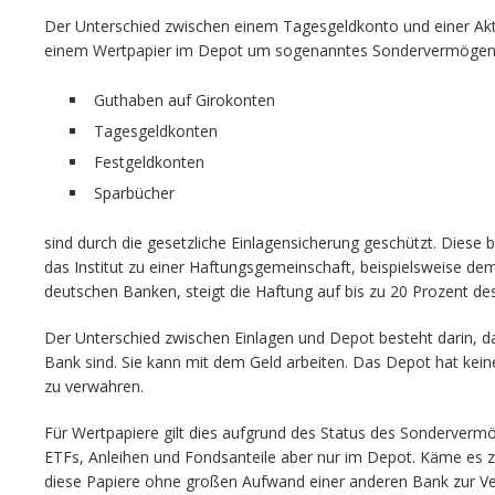
Der Unterschied zwischen einem Tagesgeldkonto und einer Aktie
einem Wertpapier im Depot um sogenanntes Sondervermögen h
Guthaben auf Girokonten
Tagesgeldkonten
Festgeldkonten
Sparbücher
sind durch die gesetzliche Einlagensicherung geschützt. Diese 
das Institut zu einer Haftungsgemeinschaft, beispielsweise de
deutschen Banken, steigt die Haftung auf bis zu 20 Prozent de
Der Unterschied zwischen Einlagen und Depot besteht darin, das
Bank sind. Sie kann mit dem Geld arbeiten. Das Depot hat kein
zu verwahren.
Für Wertpapiere gilt dies aufgrund des Status des Sonderverm
ETFs, Anleihen und Fondsanteile aber nur im Depot. Käme es z
diese Papiere ohne großen Aufwand einer anderen Bank zur V