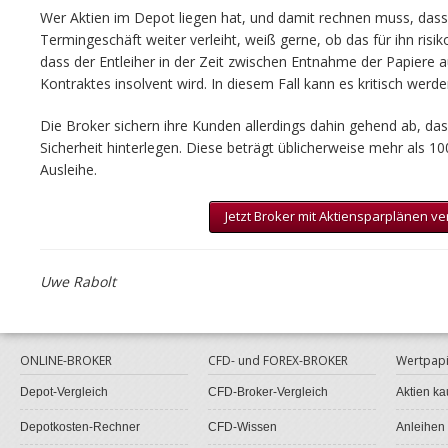
Wer Aktien im Depot liegen hat, und damit rechnen muss, dass 
Termingeschäft weiter verleiht, weiß gerne, ob das für ihn risikof
dass der Entleiher in der Zeit zwischen Entnahme der Papiere a
Kontraktes insolvent wird. In diesem Fall kann es kritisch werden
Die Broker sichern ihre Kunden allerdings dahin gehend ab, da
Sicherheit hinterlegen. Diese beträgt üblicherweise mehr als 
Ausleihe.
Jetzt Broker mit Aktiensparplänen ve
Uwe Rabolt
ONLINE-BROKER
CFD- und FOREX-BROKER
Wertpapi
Depot-Vergleich
CFD-Broker-Vergleich
Aktien ka
Depotkosten-Rechner
CFD-Wissen
Anleihen