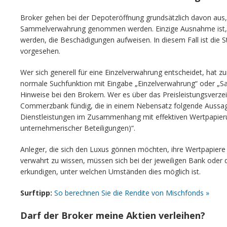
Broker gehen bei der Depoteröffnung grundsätzlich davon aus,
Sammelverwahrung genommen werden. Einzige Ausnahme ist, we
werden, die Beschädigungen aufweisen. In diesem Fall ist die 
vorgesehen.
Wer sich generell für eine Einzelverwahrung entscheidet, hat z
normale Suchfunktion mit Eingabe „Einzelverwahrung“ oder „S
Hinweise bei den Brokern. Wer es über das Preisleistungsverzei
Commerzbank fündig, die in einem Nebensatz folgende Aussage tr
Dienstleistungen im Zusammenhang mit effektiven Wertpapieru
unternehmerischer Beteiligungen)“.
Anleger, die sich den Luxus gönnen möchten, ihre Wertpapier
verwahrt zu wissen, müssen sich bei der jeweiligen Bank ode
erkundigen, unter welchen Umständen dies möglich ist.
Surftipp:
So berechnen Sie die Rendite von Mischfonds »
Darf der Broker meine Aktien verleihen?