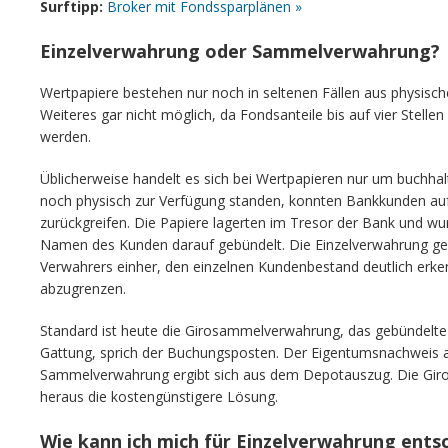
Surftipp:
Broker mit Fondssparplänen »
Einzelverwahrung oder Sammelverwahrung?
Wertpapiere bestehen nur noch in seltenen Fällen aus physisc
Weiteres gar nicht möglich, da Fondsanteile bis auf vier Stel
werden.
Üblicherweise handelt es sich bei Wertpapieren nur um buchhalt
noch physisch zur Verfügung standen, konnten Bankkunden auf
zurückgreifen. Die Papiere lagerten im Tresor der Bank und wu
Namen des Kunden darauf gebündelt. Die Einzelverwahrung geh
Verwahrers einher, den einzelnen Kundenbestand deutlich erk
abzugrenzen.
Standard ist heute die Girosammelverwahrung, das gebündelt
Gattung, sprich der Buchungsposten. Der Eigentumsnachweis 
Sammelverwahrung ergibt sich aus dem Depotauszug. Die Gir
heraus die kostengünstigere Lösung.
Wie kann ich mich für Einzelverwahrung ents