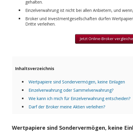
gehalten.
Einzelverwahrung ist nicht bei allen Anbietern, und wen
Broker und Investmentgesellschaften dürfen Wertpapi
Dritte verleihen.
Jetzt Online-Broker vergleich
Inhaltsverzeichnis
Wertpapiere sind Sondervermögen, keine Einlagen
Einzelverwahrung oder Sammelverwahrung?
Wie kann ich mich für Einzelverwahrung entscheiden?
Darf der Broker meine Aktien verleihen?
Wertpapiere sind Sondervermögen, keine Ein