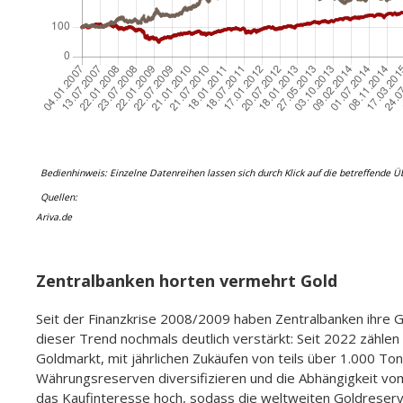
Bedienhinweis: Einzelne Datenreihen lassen sich durch Klick auf die betreffende Ü
Quellen:
Ariva.de
Entwicklung von 100 Euro angelegt in Gold vs. in S
Sh
Search:
Datum/Produktname
Gold - Daten normiert auf 
02.03.2026
926,72
01.03.2026
926,16