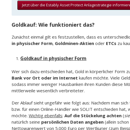
Jetzt über die Estably Asset Protect Anlagestrategie informier
Goldkauf: Wie funktioniert das?
Zunächst einmal gilt es festzustellen, dass es unterschiedl
in physischer Form
,
Goldminen-Aktien
oder
ETCs
zu kau
Goldkauf in physischer Form
Wer sich dazu entschieden hat, Gold in körperlicher Form zu
Bank vor Ort oder im Internet
kaufen möchte. Viele Geld
sodass immer weniger Hausbanken ihren Kunden diese Möglic
mittlerweile wesentlich verbreiteter.
Der Ablauf sieht ungefähr wie folgt aus: Nachdem man sic
bzw. für einen Online-Händler wie SOLIT entschieden hat
möchte.
Wichtig ebenfalls
:
Auf die Stückelung achten
(
si
natürlich seine
persönlichen Daten angeben
(allein schon
Nettowarenwert von 5.000 Euro per Wertkurier (zum Beisp