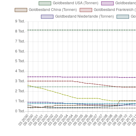
Steuerliche Behandlung von ETCs wie physisches G
Bei Xetra Gold und Euwax Gold II handelt es sich nicht um 
Rechtsprechung um Ansprüche auf eine Sachleistung, da ma
Im Ergebnis werden diese Gold-Wertpapiere steuerrechtlic
Veräußerungsgeschäfte eingestuft. Wird der ETC länger als
Werden die Anteile innerhalb der 12-monatigen Spekulations
von 1.000 Euro von der Steuer befreit. Ab 1.000 Euro wird 
geringfügig überschritten wird. Das bedeutet im Ergebnis:
Solidaritätszuschlag und gegebenenfalls Kirchensteuer.
Achtung: Die Freigrenze von 1.000 Euro gilt nicht ausschließ
Jahres, die zu den privaten Veräußerungsgeschäften gezäh
Immobilien oder Kryptowährung.
Um die Steuerlast zu minimieren, können Sie Gewinne und 
Folgejahren miteinander verrechnen. Das wird als Verlustvo
Steuerliche Behandlung von ETFs wie Kapitaleinkü