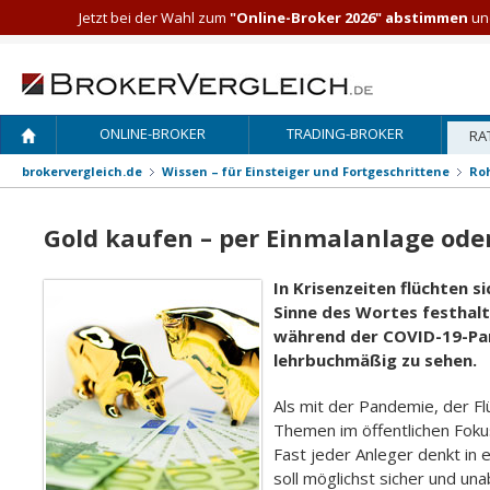
Jetzt bei der Wahl zum
"Online-Broker 2026" abstimmen
und
ONLINE-BROKER
TRADING-BROKER
RA
brokervergleich.de
Wissen – für Einsteiger und Fortgeschrittene
Roh
Gold kaufen – per Einmalanlage ode
In Krisenzeiten flüchten s
Sinne des Wortes festhalt
während der COVID-19-Pan
lehrbuchmäßig zu sehen.
Als mit der Pandemie, der Fl
Themen im öffentlichen Fokus
Fast jeder Anleger denkt in 
soll möglichst sicher und u