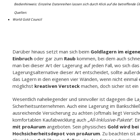
Bedienhinweis: Einzelne Datenreihen lassen sich durch Klick auf die betreffende Ü
Quellen:
Ariva.de
Der Goldpreisverlauf in Euro versus US Dollar
Sh
Search:
Datum/Produktname
Goldpreis i
02.03.2026
4,20 Tsd.