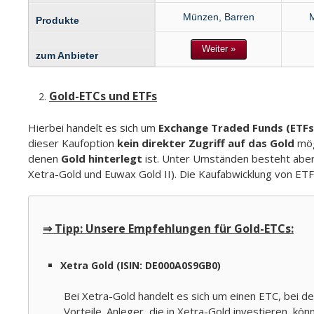
Münzen, Barren
M
Produkte
Weiter »
zum Anbieter
Gold-ETCs und ETFs
Hierbei handelt es sich um
Exchange Traded Funds (ETF
dieser Kaufoption
kein direkter Zugriff auf das Gold
mög
denen
Gold hinterlegt
ist. Unter Umständen besteht aber 
Xetra-Gold und Euwax Gold II). Die Kaufabwicklung von ETFs
⇒ Tipp: Unsere Empfehlungen für Gold-ETCs:
Xetra Gold (ISIN: DE000A0S9GB0)
Bei Xetra-Gold handelt es sich um einen ETC, bei d
Vorteile. Anleger, die in Xetra-Gold investieren, kön