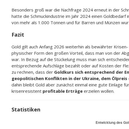
werden. Es darf somit nicht in nur einen einzigen Rohstoff 
ETFs über ausländische Börsenplätze nicht mehr erworben 
2009 den Gold-ETF der Züricher Kantonalbank (ZKB) erwor
Es besteht nach Urteil des Gerichts nur Steuerfreiheit na
in physisches Gold zu handelsüblichen Einheiten eingeforde
Beim ETF der ZKB kann nicht in handelsüblichen Einheiten 
Folglich kann dieser Gold-ETF nicht wie physisches Gold beha
Anteile nach Ansicht des Gerichts hier eine Beteiligung an 
fällig.
[1]
Estably Asset Protect Anlagestr
Seit neuestem bietet Estably neben s
die Möglichkeit, Kapital in physische
Auswahl, bei denen der Goldanteil verschieden gewichtet
internationalen Währungsanteilen ergänzt und abgesich
Jetzt über die Estably Asset Protect Anlagestrategie informier