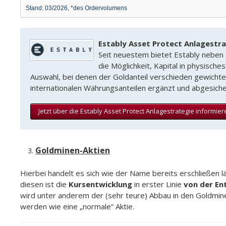
Stand: 03/2026, *des Ordervolumens
Estably Asset Protect Anlagestr
Seit neuestem bietet Estably neben s
die Möglichkeit, Kapital in physische
Auswahl, bei denen der Goldanteil verschieden gewichtet
internationalen Währungsanteilen ergänzt und abgesich
Jetzt über die Estably Asset Protect Anlagestrategie informier
Goldminen-Aktien
Hierbei handelt es sich wie der Name bereits erschließen 
diesen ist die
Kursentwicklung
in erster Linie
von der En
wird unter anderem der (sehr teure) Abbau in den Goldmin
werden wie eine „normale“ Aktie.