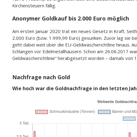
Gewinne sind Kapitalerträge
steuerfrei bis zur Höhe des S
Goldminen-Aktien
Zusammenveranlagung
darüber hinaus wird Abgeltungs
Gegenwert der Papiere kann 
werden daher steuerlich wie 
ETCs (z.B. Euwax Gold
Verkauf ist somit nach Halted
II und Xetra Gold)
Verkauf vor Ablauf der 12 Mon
Ab 1.000 Euro wird der Gewinn
Gegenwert der Papiere kann nu
werden daher steuerlich wie K
ETFs (z.B. ZKB Gold)
steuerfrei bis zur Höhe des S
Zusammenveranlagung