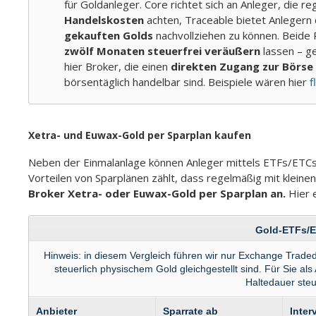
für Goldanleger. Core richtet sich an Anleger, die r
Handelskosten
achten, Traceable bietet Anlegern 
gekauften Golds
nachvollziehen zu können. Beide 
zwölf Monaten steuerfrei veräußern
lassen – g
hier Broker, die einen
direkten Zugang zur Börse
börsentäglich handelbar sind. Beispiele wären hier
f
Xetra- und Euwax-Gold per Sparplan kaufen
Neben der Einmalanlage können Anleger mittels ETFs/ETCs d
Vorteilen von Sparplänen zählt, dass regelmäßig mit klein
Broker Xetra- oder Euwax-Gold per Sparplan an.
Hier e
Gold-ETFs/E
Hinweis: in diesem Vergleich führen wir nur Exchange Trade
steuerlich physischem Gold gleichgestellt sind. Für Sie a
Haltedauer ste
Anbieter
Sparrate ab
Inter