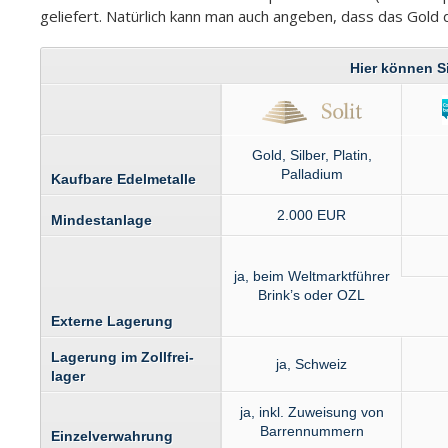
geliefert. Natürlich kann man auch angeben, dass das Gold d
Hier können S
Gold, Silber, Platin,
Palladium
Kaufbare Edel­metalle
2.000 EUR
Mindest­anlage
ja, beim Welt­markt­führer
Brink’s oder OZL
Externe Lagerung
Lagerung im Zollfrei­
ja, Schweiz
lager
ja, inkl. Zuweisung von
Barren­nummern
Einzel­verwahrung