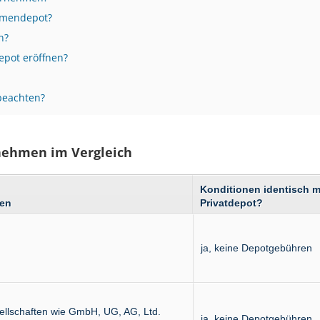
irmendepot?
n?
epot eröffnen?
 beachten?
nehmen im Vergleich
Kondi­tionen identisch m
men
Privat­depot?
ja, keine Depot­gebühren
sell­schaften wie GmbH, UG, AG, Ltd.
ja, keine Depot­gebühren