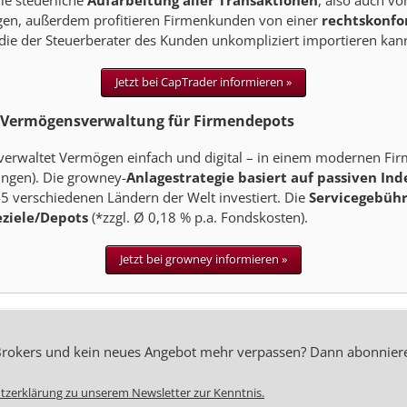
e steuerliche
Aufarbeitung aller Transaktionen
, also auch v
gen, außerdem profitieren Firmenkunden von einer
rechtskonfo
 die der Steuerberater des Kunden unkompliziert importieren kan
Jetzt bei CapTrader informieren »
le Vermögensverwaltung für Firmendepots
verwaltet Vermögen einfach und digital – in einem modernen Firme
ngen). Die growney-
Anlagestrategie basiert auf passiven Ind
5 verschiedenen Ländern der Welt investiert. Die
Servicegebühr
eziele/Depots
(*zzgl. Ø 0,18 % p.a. Fondskosten).​
Jetzt bei growney informieren »
 Brokers und kein neues Angebot mehr verpassen? Dann abonnier
tzerklärung zu unserem Newsletter zur Kenntnis.