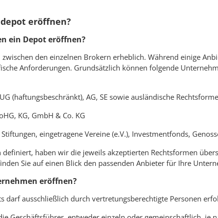
ndepot eröffnen?
 ein Depot eröffnen?
en zwischen den einzelnen Brokern erheblich. Während einige Anbi
ifische Anforderungen. Grundsätzlich können folgende Unterne
 (haftungsbeschränkt), AG, SE sowie ausländische Rechtsformen w
oHG, KG, GmbH & Co. KG
Stiftungen, eingetragene Vereine (e.V.), Investmentfonds, Genos
definiert, haben wir die jeweils akzeptierten Rechtsformen übersi
 finden Sie auf einen Blick den passenden Anbieter für Ihre Unte
ternehmen eröffnen?
 darf ausschließlich durch vertretungsberechtigte Personen erfolg
ie Geschäftsführer, entweder einzeln oder gemeinschaftlich, je 