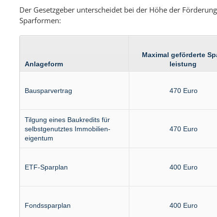
Der Gesetzgeber unterscheidet bei der Höhe der Förderun
Sparformen:
Maximal geförderte Sp
Anlage­form
leistung
Bau­spar­­vertrag
470 Euro
Tilgung eines Baukredits für
selbst­genutztes Immobilien­
470 Euro
eigentum
ETF-Spar­plan
400 Euro
Fonds­spar­plan
400 Euro