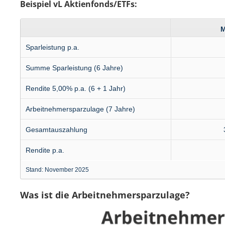
Beispiel vL Aktienfonds/ETFs:
M
Spar­­leistung p.a.
Summe Spar­­­leistung (6 Jahre)
Rendite 5,00% p.a. (6 + 1 Jahr)
Arbeit­­nehmer­­­­spar­zulage (7 Jahre)
Gesamt­­­­auszahlung
Rendite p.a.
Stand: November 2025
Was ist die Arbeitnehmer­­sparzulage?