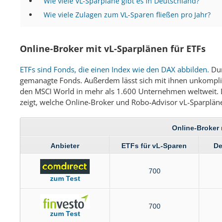
Wie viele VL-Sparpläne gibt es in Deutschland?
Wie viele Zulagen zum VL-Sparen fließen pro Jahr?
Online-Broker mit vL-Sparplänen für ETFs
ETFs sind Fonds, die einen Index wie den DAX abbilden.
Dur
gemanagte Fonds. Außerdem lässt sich mit ihnen unkomplizie
den MSCI World in mehr als 1.600 Unternehmen weltweit. D
zeigt, welche Online-Broker und Robo-Advisor vL-Sparpläne
Online-Broker 
Anbieter
ETFs für vL-Sparen
De
700
zum Test
700
zum Test