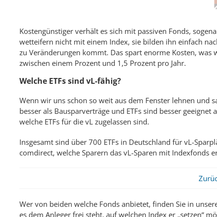
Kostengünstiger verhält es sich mit passiven Fonds, sogen
wetteifern nicht mit einem Index, sie bilden ihn einfach na
zu Veränderungen kommt. Das spart enorme Kosten, was w
zwischen einem Prozent und 1,5 Prozent pro Jahr.
Welche ETFs sind vL-fähig?
Wenn wir uns schon so weit aus dem Fenster lehnen und s
besser als Bausparverträge und ETFs sind besser geeignet 
welche ETFs für die vL zugelassen sind.
Insgesamt sind über 700 ETFs in Deutschland für vL-Sparplän
comdirect, welche Sparern das vL-Sparen mit Indexfonds e
Zurüc
Wer von beiden welche Fonds anbietet, finden Sie in unser
es dem Anleger frei steht, auf welchen Index er „setzen“ m