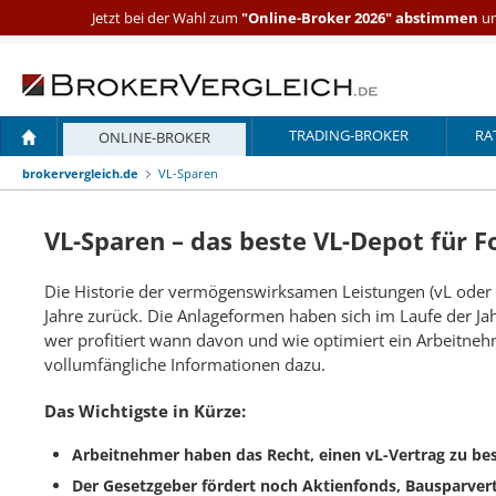
Jetzt bei der Wahl zum
"Online-Broker 2026" abstimmen
un
TRADING-BROKER
RA
ONLINE-BROKER
brokervergleich.de
VL-Sparen
VL-Sparen – das beste VL-Depot für F
Die Historie der vermögenswirksamen Leistungen (vL oder v
Jahre zurück. Die Anlageformen haben sich im Laufe der J
wer profitiert wann davon und wie optimiert ein Arbeitneh
vollumfängliche Informationen dazu.
Das Wichtigste in Kürze:
Arbeitnehmer haben das Recht, einen vL-Vertrag zu be
Der Gesetzgeber fördert noch Aktienfonds, Bausparvert