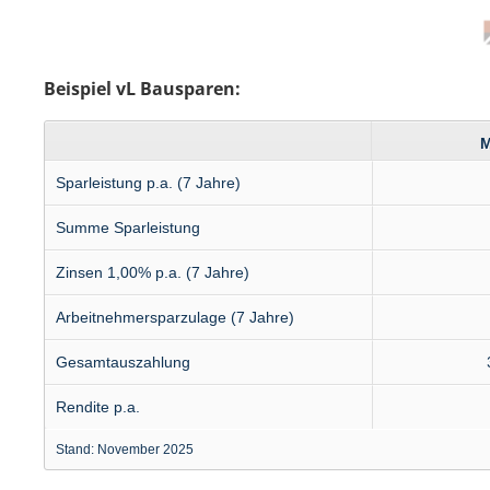
Beispiel vL Bausparen:
M
Spar­leistung p.a. (7 Jahre)
Summe Spar­leistung
Zinsen 1,00% p.a. (7 Jahre)
Arbeitnehmer­sparzulage (7 Jahre)
Gesamt­auszahlung
Rendite p.a.
Stand: November 2025