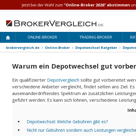
Jetzt bei der Wahl zum
"Online-Broker 2026" abstimmen
und
ONLINE-BROKER
TRADING-BROKER
RA
brokervergleich.de
Online-Broker
Depotwechsel Ratgeber
Depotve
Warum ein Depotwechsel gut vorbere
Ein qualifizierter
Depotvergleich
sollte gut vorbereitet wer
verschiedene Anbieter vergleicht, findet selten ans Ziel. 
auseinanderdriftendes Spektrum an zusätzlichen Leistungen
geführt werden: Es kann sich lohnen, verschiedene Leistun
Inh
Depotwechsel: Welche Gebühren gibt es?
Nicht nur Gebühren sondern auch Leistungen vergleich