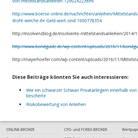
von-mittelstandsanleihen-12902422.html
http://www.boerse-online.de/nachrichten/anleihen/Mittelstand
droht-welche-ihr-Geld-wert-sind-1000778354
http://insolvenzblog.de/insolvente-mittelstandsanleihen/2014/1
http://www.bondguide.de/wp-content/uploads/2016/11/bondgu
http://mayerhoefer.com/wp-content/uploads/2016/11/Mittelst
Diese Beiträge könnten Sie auch interessieren:
Wie ein schwarzer Schwan Privatanlegern innerhalb von
bescherte
Risikobewertung von Anleihen
ONLINE-BROKER
CFD- und FOREX-BROKER
Wertpapi