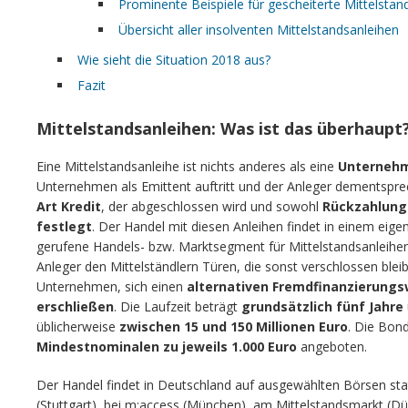
Prominente Beispiele für gescheiterte Mittelstan
Übersicht aller insolventen Mittelstandsanleihen
Wie sieht die Situation 2018 aus?
Fazit
Mittelstandsanleihen: Was ist das überhaupt
Eine Mittelstandsanleihe ist nichts anderes als eine
Unternehm
Unternehmen als Emittent auftritt und der Anleger dementsprec
Art Kredit
, der abgeschlossen wird und sowohl
Rückzahlung
festlegt
. Der Handel mit diesen Anleihen findet in einem eige
gerufene Handels- bzw. Marktsegment für Mittelstandsanleihen 
Anleger den Mittelständlern Türen, die sonst verschlossen ble
Unternehmen, sich einen
alternativen Fremdfinanzierungs
erschließen
. Die Laufzeit beträgt
grundsätzlich fünf Jahre
üblicherweise
zwischen 15 und 150 Millionen Euro
. Die Bon
Mindestnominalen zu jeweils 1.000 Euro
angeboten.
Der Handel findet in Deutschland auf ausgewählten Börsen st
(Stuttgart), bei m:access (München), am Mittelstandsmarkt (Dü