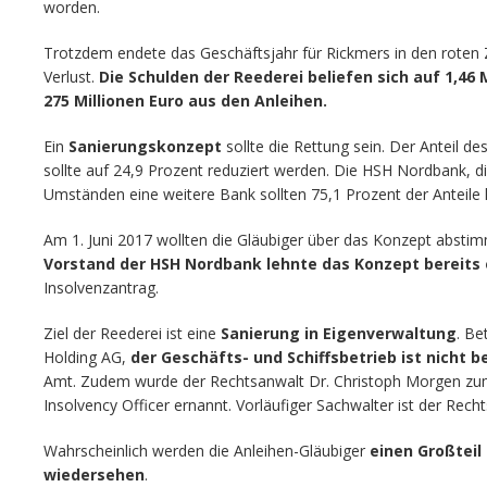
worden.
Trotzdem endete das Geschäftsjahr für Rickmers in den roten Z
Verlust.
Die Schulden der Reederei beliefen sich auf 1,46 
275 Millionen Euro aus den Anleihen.
Ein
Sanierungskonzept
sollte die Rettung sein. Der Anteil d
sollte auf 24,9 Prozent reduziert werden. Die HSH Nordbank, di
Umständen eine weitere Bank sollten 75,1 Prozent der Anteile 
Am 1. Juni 2017 wollten die Gläubiger über das Konzept absti
Vorstand der HSH Nordbank lehnte das Konzept bereits 
Insolvenzantrag.
Ziel der Reederei ist eine
Sanierung in Eigenverwaltung
. Be
Holding AG,
der Geschäfts- und Schiffsbetrieb ist nicht b
Amt. Zudem wurde der Rechtsanwalt Dr. Christoph Morgen zum
Insolvency Officer ernannt. Vorläufiger Sachwalter ist der Rech
Wahrscheinlich werden die Anleihen-Gläubiger
einen Großteil 
wiedersehen
.