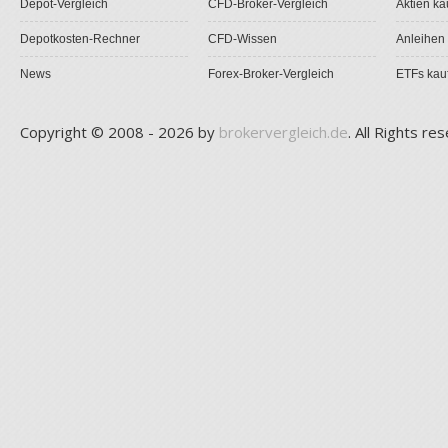
Depot-Vergleich
CFD-Broker-Vergleich
Aktien ka
Depotkosten-Rechner
CFD-Wissen
Anleihen
News
Forex-Broker-Vergleich
ETFs kau
Copyright © 2008 - 2026 by
brokervergleich.de
. All Rights re