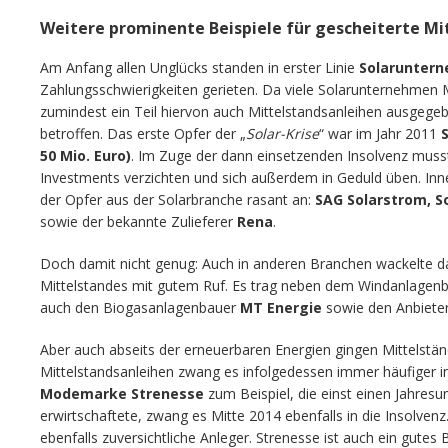
Weitere prominente Beispiele für gescheiterte Mi
Am Anfang allen Unglücks standen in erster Linie
Solarunter
Zahlungsschwierigkeiten gerieten. Da viele Solarunternehmen
zumindest ein Teil hiervon auch Mittelstandsanleihen ausgege
betroffen. Das erste Opfer der „
Solar-Krise
“ war im Jahr 2011
50 Mio. Euro)
. Im Zuge der dann einsetzenden Insolvenz musste
Investments verzichten und sich außerdem in Geduld üben. Inn
der Opfer aus der Solarbranche rasant an:
SAG Solarstrom, S
sowie der bekannte Zulieferer
Rena
.
Doch damit nicht genug: Auch in anderen Branchen wackelte da
Mittelstandes mit gutem Ruf. Es trag neben dem Windanlagen
auch den Biogasanlagenbauer
MT Energie
sowie den Anbiete
Aber auch abseits der erneuerbaren Energien gingen Mittelstä
Mittelstandsanleihen zwang es infolgedessen immer häufiger in 
Modemarke Strenesse
zum Beispiel, die einst einen Jahres
erwirtschaftete, zwang es Mitte 2014 ebenfalls in die Insolvenz.
ebenfalls zuversichtliche Anleger. Strenesse ist auch ein gutes B