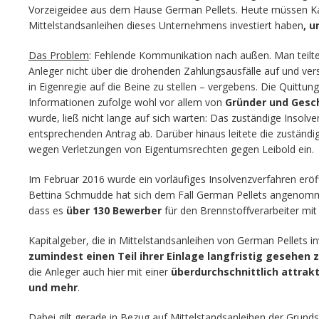
Vorzeigeidee aus dem Hause German Pellets. Heute müssen Kapi
Mittelstandsanleihen dieses Unternehmens investiert haben
, u
Das Problem
: Fehlende Kommunikation nach außen. Man teilte
Anleger nicht über die drohenden Zahlungsausfälle auf und ver
in Eigenregie auf die Beine zu stellen – vergebens. Die Quittung
Informationen zufolge wohl vor allem von
Gründer und Gesch
wurde, ließ nicht lange auf sich warten: Das zuständige Insolve
entsprechenden Antrag ab. Darüber hinaus leitete die zuständi
wegen Verletzungen von Eigentumsrechten gegen Leibold ein.
Im Februar 2016 wurde ein vorläufiges Insolvenzverfahren eröf
Bettina Schmudde hat sich dem Fall German Pellets angenom
dass es
über 130 Bewerber
für den Brennstoffverarbeiter mit 
Kapitalgeber, die in Mittelstandsanleihen von German Pellets in
zumindest einen Teil ihrer Einlage langfristig gesehen
die Anleger auch hier mit einer
überdurchschnittlich attrak
und mehr
.
Dabei gilt gerade in Bezug auf Mittelstandsanleihen der Grund