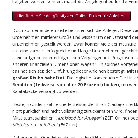
begeben werden können, macht die Angelegenheit für die Firme
Hier finden Sie die günstigsten Online-Broker für Anleihen
Doch auf der anderen Seite befinden sich die Anleger. Diese wi
Unternehmen mittlerer Größe und wissen um den Umstand der 
Unternehmen gestellt werden. Zwar können viele der industriell
auf eine zumeist erfolgreiche und lange Unternehmensgeschich
allein aufgrund einer erfolgreichen Vergangenheit Prognosen fü
anderen finanziellen Dimensionen wagen? Ein solches Vorgehen
das hat sich seit der Einführung dieser Anleihen bestätigt:
Mitt
großen Risiko behaftet
. Die logische Konsequenz: Die Unt
Renditen (teilweise von über 20 Prozent) locken,
um weite
Kapitaldecke versorgt zu werden.
Heute, nachdem zahlreiche Mittelständler ihren Gläubigern erk
nicht pünktlich und nicht vollständig zurückerhalten wird, finde
Mittelstandsanleihen:
„Junkfood für Anleger
“ (ZEIT Online) ode
Mittelstandsanleihen
“ (FAZ.net).
Dabei war die Grundidee, die hinter den Mittelstandsanleihen 