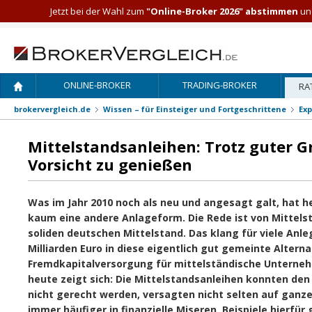
Jetzt bei der Wahl zum
"Online-Broker 2026" abstimmen
und
ONLINE-BROKER
TRADING-BROKER
RA
brokervergleich.de
Wissen – für Einsteiger und Fortgeschrittene
Exp
Mittelstandsanleihen: Trotz guter 
Vorsicht zu genießen
Was im Jahr 2010 noch als neu und angesagt galt, hat h
kaum eine andere Anlageform. Die Rede ist von Mittelst
soliden deutschen Mittelstand. Das klang für viele Anle
Milliarden Euro in diese eigentlich gut gemeinte Alterna
Fremdkapitalversorgung für mittelständische Unterneh
heute zeigt sich: Die Mittelstandsanleihen konnten de
nicht gerecht werden, versagten nicht selten auf ganze
immer häufiger in finanzielle Miseren. Beispiele hierfür