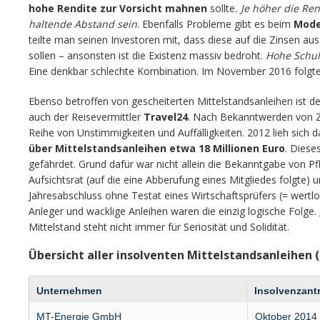
hohe Rendite zur Vorsicht mahnen
sollte
. Je höher die Ren
haltende Abstand sein
. Ebenfalls Probleme gibt es beim
Mode
teilte man seinen Investoren mit, dass diese auf die Zinsen au
sollen – ansonsten ist die Existenz massiv bedroht.
Hohe Schul
Eine denkbar schlechte Kombination. Im November 2016 folgte
Ebenso betroffen von gescheiterten Mittelstandsanleihen ist d
auch der Reisevermittler
Travel24
. Nach Bekanntwerden von Z
Reihe von Unstimmigkeiten und Auffälligkeiten. 2012 lieh sich
über Mittelstandsanleihen etwa 18 Millionen Euro
. Diese
gefährdet. Grund dafür war nicht allein die Bekanntgabe von P
Aufsichtsrat (auf die eine Abberufung eines Mitgliedes folgte)
Jahresabschluss ohne Testat eines Wirtschaftsprüfers (= wertlos
Anleger und wacklige Anleihen waren die einzig logische Folge.
Mittelstand steht nicht immer für Seriosität und Solidität.
Übersicht aller insolventen Mittelstandsanleihen (
Unternehmen
Insolvenzant
MT-Energie GmbH
Oktober 2014