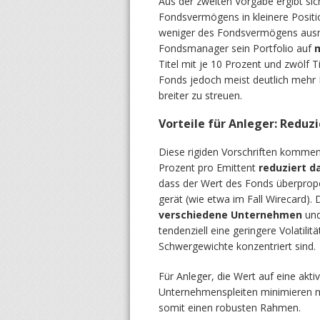
Aus der zweiten Vorgabe ergibt si
Fondsvermögens in kleinere Positio
weniger des Fondsvermögens ausma
Fondsmanager sein Portfolio auf
m
Titel mit je 10 Prozent und zwölf T
Fonds jedoch meist deutlich mehr 
breiter zu streuen.
Vorteile für Anleger: Reduz
Diese rigiden Vorschriften kommen
Prozent pro Emittent
reduziert d
dass der Wert des Fonds überpropo
gerät (wie etwa im Fall Wirecard).
verschiedene Unternehmen
und
tendenziell eine geringere Volatili
Schwergewichte konzentriert sind.
Für Anleger, die Wert auf eine akti
Unternehmenspleiten minimieren m
somit einen robusten Rahmen.