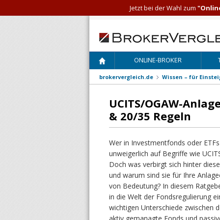
Jetzt bei der Wahl zum
"Onlin
ONLINE-BROKER
brokervergleich.de
Wissen – für Einste
UCITS/OGAW-Anlageg
& 20/35 Regeln
Wer in Investmentfonds oder ETFs i
unweigerlich auf Begriffe wie UCI
Doch was verbirgt sich hinter die
und warum sind sie für Ihre Anlag
von Bedeutung? In diesem Ratgeber
in die Welt der Fondsregulierung ei
wichtigen Unterschiede zwischen d
aktiv gemanagte Fonds und passiv