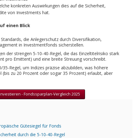
lche konkreten Auswirkungen dies auf die Sicherheit,
dite von Investments hat.
uf einen Blick
tandards, die Anlegerschutz durch Diversifikation,
gement in Investmentfonds sicherstellen.
 der strengen 5-10-40-Regel, die das Einzeltitelrisiko stark
t pro Emittent) und eine breite Streuung vorschreibt.
20/35-Regel, um Indizes präzise abzubilden, was höhere
l (bis zu 20 Prozent oder sogar 35 Prozent) erlaubt, aber
investieren - Fondssparplan-Vergleich 2025
opäische Gütesiegel für Fonds
cherheit durch die 5-10-40-Regel