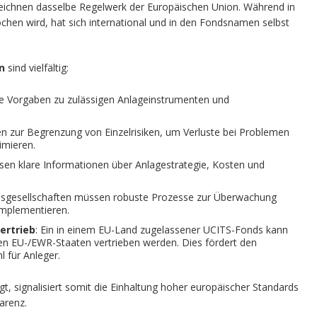
zeichnen dasselbe Regelwerk der Europäischen Union. Während in
en wird, hat sich international und in den Fondsnamen selbst
n
sind vielfältig:
re Vorgaben zu zulässigen Anlageinstrumenten und
ten zur Begrenzung von Einzelrisiken, um Verluste bei Problemen
imieren.
sen klare Informationen über Anlagestrategie, Kosten und
dsgesellschaften müssen robuste Prozesse zur Überwachung
implementieren.
ertrieb
: Ein in einem EU-Land zugelassener UCITS-Fonds kann
ren EU-/EWR-Staaten vertrieben werden. Dies fördert den
 für Anleger.
gt, signalisiert somit die Einhaltung hoher europäischer Standards
arenz.