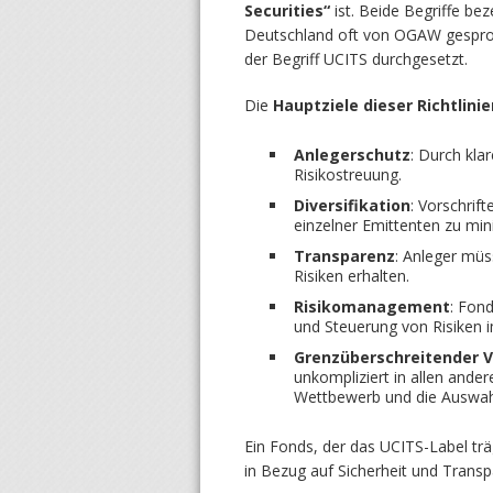
Securities“
ist. Beide Begriffe be
Deutschland oft von OGAW gesproch
der Begriff UCITS durchgesetzt.
Die
Hauptziele dieser Richtlinie
Anlegerschutz
: Durch kla
Risikostreuung.
Diversifikation
: Vorschrif
einzelner Emittenten zu min
Transparenz
: Anleger müs
Risiken erhalten.
Risikomanagement
: Fon
und Steuerung von Risiken 
Grenzüberschreitender V
unkompliziert in allen ande
Wettbewerb und die Auswahl
Ein Fonds, der das UCITS-Label trä
in Bezug auf Sicherheit und Transp