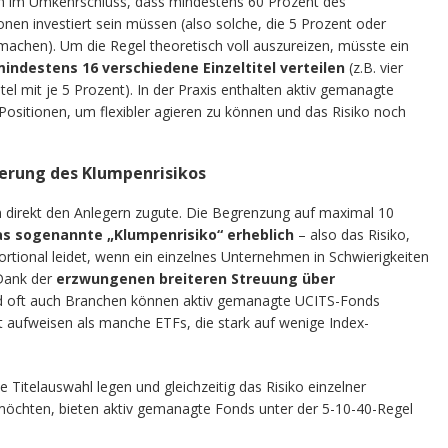
ch im Umkehrschluss, dass mindestens 60 Prozent des
nen investiert sein müssen (also solche, die 5 Prozent oder
chen). Um die Regel theoretisch voll auszureizen, müsste ein
indestens 16 verschiedene Einzeltitel verteilen
(z.B. vier
itel mit je 5 Prozent). In der Praxis enthalten aktiv gemanagte
Positionen, um flexibler agieren zu können und das Risiko noch
ierung des Klumpenrisikos
 direkt den Anlegern zugute. Die Begrenzung auf maximal 10
as sogenannte „Klumpenrisiko“ erheblich
– also das Risiko,
rtional leidet, wenn ein einzelnes Unternehmen in Schwierigkeiten
 Dank der
erzwungenen breiteren Streuung über
 oft auch Branchen können aktiv gemanagte UCITS-Fonds
tät aufweisen als manche ETFs, die stark auf wenige Index-
ve Titelauswahl legen und gleichzeitig das Risiko einzelner
öchten, bieten aktiv gemanagte Fonds unter der 5-10-40-Regel