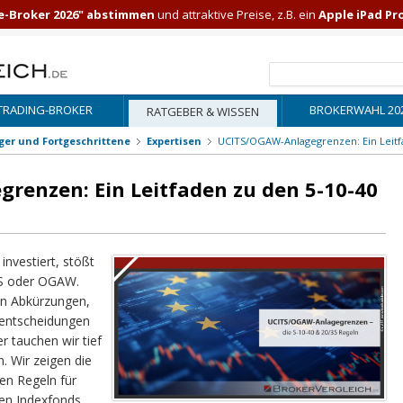
e-Broker 2026" abstimmen
und attraktive Preise, z.B. ein
Apple iPad Pr
TRADING-BROKER
BROKERWAHL 20
RATGEBER & WISSEN
iger und Fortgeschrittene
Expertisen
UCITS/OGAW-Anlagegrenzen: Ein Leitf
renzen: Ein Leitfaden zu den 5-10-40
nvestiert, stößt
TS oder OGAW.
sen Abkürzungen,
eentscheidungen
 tauchen wir tief
n. Wir zeigen die
en Regeln für
en Indexfonds