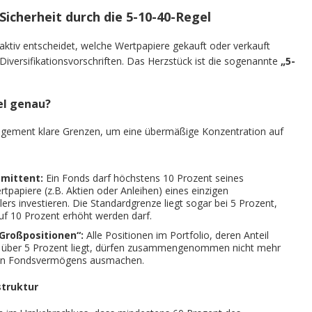
icherheit durch die 5-10-40-Regel
aktiv entscheidet, welche Wertpapiere gekauft oder verkauft
iversifikationsvorschriften. Das Herzstück ist die sogenannte
„5-
el genau?
gement klare Grenzen, um eine übermäßige Konzentration auf
Emittent:
Ein Fonds darf höchstens 10 Prozent seines
apiere (z.B. Aktien oder Anleihen) eines einzigen
rs investieren. Die Standardgrenze liegt sogar bei 5 Prozent,
uf 10 Prozent erhöht werden darf.
Großpositionen“:
Alle Positionen im Portfolio, deren Anteil
über 5 Prozent liegt, dürfen zusammengenommen nicht mehr
ten Fondsvermögens ausmachen.
struktur