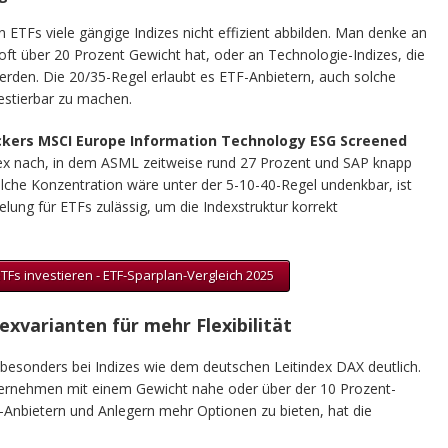
n ETFs viele gängige Indizes nicht effizient abbilden. Man denke an
ft über 20 Prozent Gewicht hat, oder an Technologie-Indizes, die
rden. Die 20/35-Regel erlaubt es ETF-Anbietern, auch solche
estierbar zu machen.
ckers MSCI Europe Information Technology ESG Screened
ndex nach, in dem ASML zeitweise rund 27 Prozent und SAP knapp
lche Konzentration wäre unter der 5-10-40-Regel undenkbar, ist
ung für ETFs zulässig, um die Indexstruktur korrekt
ETFs investieren - ETF-Sparplan-Vergleich 2025
exvarianten für mehr Flexibilität
 besonders bei Indizes wie dem deutschen Leitindex DAX deutlich.
nternehmen mit einem Gewicht nahe oder über der 10 Prozent-
Anbietern und Anlegern mehr Optionen zu bieten, hat die