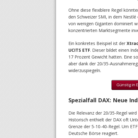
Ohne diese flexiblere Regel könnte
den Schweizer SMI, in dem Nestlé o
von wenigen Giganten dominiert we
konzentrierten Marktsegmente inv
Ein konkretes Beispiel ist der
Xtra
UCITS ETF
. Dieser bildet einen I
17 Prozent Gewicht hatten. Eine so
aber dank der 20/35-Ausnahmeregel
widerzuspiegeln.
Günstig in 
Spezialfall DAX: Neue Ind
Die Relevanz der 20/35-Regel wird
Historisch enthielt der DAX oft U
Grenze der 5-10-40-Regel. Um ETF-
Deutsche Börse reagiert.