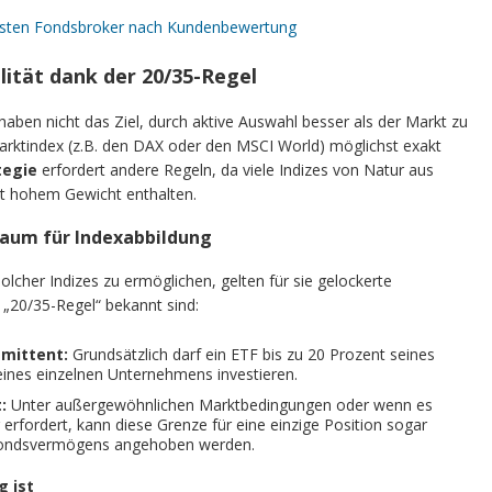
esten Fondsbroker nach Kundenbewertung
ilität dank der 20/35-Regel
haben nicht das Ziel, durch aktive Auswahl besser als der Markt zu
rktindex (z.B. den DAX oder den MSCI World) möglichst exakt
tegie
erfordert andere Regeln, da viele Indizes von Natur aus
t hohem Gewicht enthalten.
lraum für Indexabbildung
lcher Indizes zu ermöglichen, gelten für sie gelockerte
s „20/35-Regel“ bekannt sind:
Emittent:
Grundsätzlich darf ein ETF bis zu 20 Prozent seines
ines einzelnen Unternehmens investieren.
:
Unter außergewöhnlichen Marktbedingungen oder wenn es
rfordert, kann diese Grenze für eine einzige Position sogar
 Fondsvermögens angehoben werden.
 ist