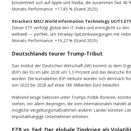
konzentriert sich auf Apple und Nvidia, die zusammen fast 40 
Monats-Performance: +17,85 % (Stand 2025)
Xtrackers MSCI World Information Technology UCITS ETF
Dieser ETF verfolgt global den IT-Index und ermöglicht so den
weltweit — perfekt, um Intraday-Spitzenbewegungen mit Hebelw
Monats-Performance: +19,27 % (Stand 2025)
Deutschlands teurer Trump-Tribut
Das Institut der Deutschen Wirtschaft (IW) kommt zu dem Erge
(BIP) der EU im Jahr 2028 um 1,3 Prozent und das deutsche B
würden. Die kumulierten BIP-Verluste würden sich demnach für
von 2025 bis 2028 auf etwa 180 Milliarden Euro belaufen.
Während einige Sektoren unter Trumps Politik florieren, könn
stehen, vor allem diejenigen, die vom internationalen Handel a
mögliche Vergeltungsmaßnahmen anderer Länder könnten Liefe
importabhängige Unternehmen erhöhen.
EZB vs. Fed: Der globale Zinskrieg als Volatil