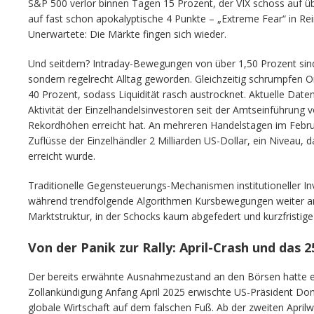
S&P 500 verlor binnen Tagen 15 Prozent, der VIX schoss auf ü
auf fast schon apokalyptische 4 Punkte – „Extreme Fear“ in R
Unerwartete: Die Märkte fingen sich wieder.
Und seitdem? Intraday-Bewegungen von über 1,50 Prozent sind
sondern regelrecht Alltag geworden. Gleichzeitig schrumpfen O
40 Prozent, sodass Liquidität rasch austrocknet. Aktuelle Dat
Aktivität der Einzelhandelsinvestoren seit der Amtseinführung
Rekordhöhen erreicht hat. An mehreren Handelstagen im Februa
Zuflüsse der Einzelhändler 2 Milliarden US-Dollar, ein Niveau, da
erreicht wurde.
Traditionelle Gegensteuerungs-Mechanismen institutioneller Inv
während trendfolgende Algorithmen Kursbewegungen weiter ant
Marktstruktur, in der Schocks kaum abgefedert und kurzfristige
Von der Panik zur Rally: April-Crash und da
Der bereits erwähnte Ausnahmezustand an den Börsen hatte ei
Zollankündigung Anfang April 2025 erwischte US-Präsident Do
globale Wirtschaft auf dem falschen Fuß. Ab der zweiten April