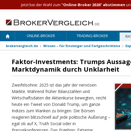
Jetzt bei der Wahl zum
"Online-Broker 2026" abstimmen
und
ONLINE-BROKER
TRADING-BROKER
RA
brokervergleich.de
Wissen – für Einsteiger und Fortgeschrittene
Exp
Faktor-Investments: Trumps Aussa
Marktdynamik durch Unklarheit
Zweifelsohne: 2025 ist das Jahr der nervösen
Märkte. Während früher Bilanzzahlen und
Wirtschaftsdaten die Aktienkurse bewegten, reicht
heute ein Tweet von Donald Trump, um ganze
Indizes zum Wanken zu bringen. Die Börsen
reagieren blitzschnell auf jede politische Äußerung –
egal ob auf X, Truth Social oder in
Pressekonferenzen. Das Ergebnis: Extreme