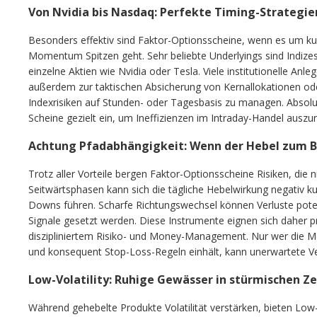
Von Nvidia bis Nasdaq: Perfekte Timing-Strategie
Besonders effektiv sind Faktor-Optionsscheine, wenn es um kur
Momentum Spitzen geht. Sehr beliebte Underlyings sind Indiz
einzelne Aktien wie Nvidia oder Tesla. Viele institutionelle Anl
außerdem zur taktischen Absicherung von Kernallokationen ode
Indexrisiken auf Stunden- oder Tagesbasis zu managen. Absol
Scheine gezielt ein, um Ineffizienzen im Intraday-Handel auszu
Achtung Pfadabhängigkeit: Wenn der Hebel zum 
Trotz aller Vorteile bergen Faktor-Optionsscheine Risiken, die 
Seitwärtsphasen kann sich die tägliche Hebelwirkung negativ k
Downs führen. Scharfe Richtungswechsel können Verluste poten
Signale gesetzt werden. Diese Instrumente eignen sich daher p
diszipliniertem Risiko- und Money-Management. Nur wer die Me
und konsequent Stop-Loss-Regeln einhält, kann unerwartete Ve
Low-Volatility: Ruhige Gewässer in stürmischen Ze
Während gehebelte Produkte Volatilität verstärken, bieten Low-V