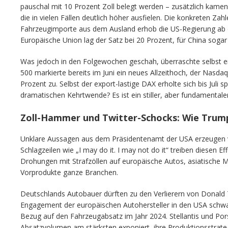
pauschal mit 10 Prozent Zoll belegt werden – zusätzlich kamen
die in vielen Fällen deutlich höher ausfielen. Die konkreten Za
Fahrzeugimporte aus dem Ausland erhob die US-Regierung ab de
Europäische Union lag der Satz bei 20 Prozent, für China sogar
Was jedoch in den Folgewochen geschah, überraschte selbst 
500 markierte bereits im Juni ein neues Allzeithoch, der Nasdaq
Prozent zu. Selbst der export-lastige DAX erholte sich bis Juli s
dramatischen Kehrtwende? Es ist ein stiller, aber fundamentaler 
Zoll-Hammer und Twitter-Schocks: Wie Trump
Unklare Aussagen aus dem Präsidentenamt der USA erzeugen vo
Schlagzeilen wie „I may do it. I may not do it“ treiben diesen Eff
Drohungen mit Strafzöllen auf europäische Autos, asiatische 
Vorprodukte ganze Branchen.
Deutschlands Autobauer dürften zu den Verlierern von Donal
Engagement der europäischen Autohersteller in den USA schwa
Bezug auf den Fahrzeugabsatz im Jahr 2024. Stellantis und Por
Absatzvolumen am stärksten exponiert, ihre Produktionsstrategie