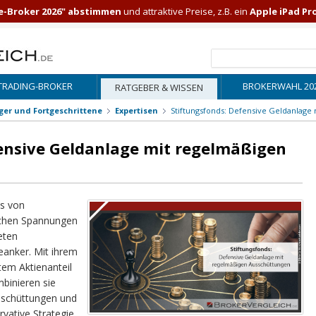
e-Broker 2026" abstimmen
und attraktive Preise, z.B. ein
Apple iPad Pr
TRADING-BROKER
BROKERWAHL 20
RATGEBER & WISSEN
iger und Fortgeschrittene
Expertisen
Stiftungsfonds: Defensive Geldanlage
fensive Geldanlage mit regelmäßigen
as von
chen Spannungen
ieten
eanker. Mit ihrem
em Aktienanteil
mbinieren sie
sschüttungen und
rvative Strategie