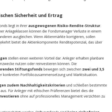
ischen Sicherheit und Ertrag
nds liegt in ihrer
ausgewogenen Risiko-Rendite-Struktur
.
ner Anlageklassen können die Fondsmanager Verluste in einem
deren ausgleichen. Wenn Aktienmärkte korrigieren, sollen
gekehrt bietet die Aktienkomponente Renditepotenzial, das über
ngen
stellen einen weiteren Vorteil dar. Anleger erhalten planbare
mzwecke nutzen oder reinvestieren können. Die
hrenden Stiftungsfonds
bewegen sich zwischen
zwei und 3,5
er konkreten Portfoliozusammensetzung und Marktsituation.
gen zudem Nachhaltigkeitskriterien
und schließen bestimmte
us. Für Anleger mit ethischen Präferenzen bietet dies die
investieren
ohne auf professionelles Management verzichten zu