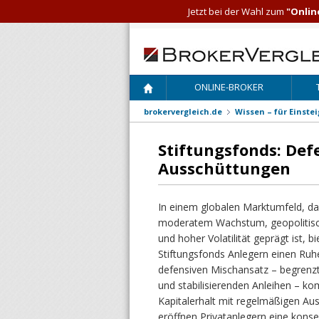
Jetzt bei der Wahl zum
"Onlin
ONLINE-BROKER
brokervergleich.de
Wissen – für Einste
Stiftungsfonds: De
Ausschüttungen
In einem globalen Marktumfeld, d
moderatem Wachstum, geopolitis
und hoher Volatilität geprägt ist, b
Stiftungsfonds Anlegern einen Ruh
defensiven Mischansatz – begrenzt
und stabilisierenden Anleihen – ko
Kapitalerhalt mit regelmäßigen Au
eröffnen Privatanlegern eine konse