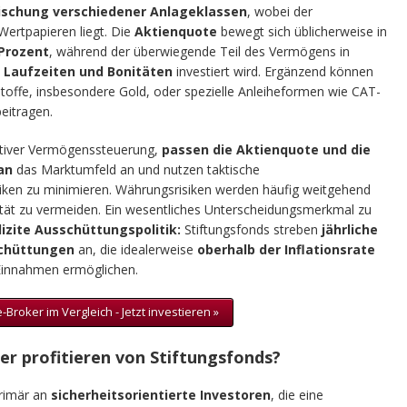
schung verschiedener Anlageklassen
, wobei der
Wertpapieren liegt. Die
Aktienquote
bewegt sich üblicherweise in
 Prozent
, während der überwiegende Teil des Vermögens in
n Laufzeiten und Bonitäten
investiert wird. Ergänzend können
stoffe, insbesondere Gold, oder spezielle Anleiheformen wie CAT-
beitragen.
ktiver Vermögenssteuerung,
passen die Aktienquote und die
an
das Marktumfeld an und nutzen taktische
iken zu minimieren. Währungsrisiken werden häufig weitgehend
lität zu vermeiden. Ein wesentliches Unterscheidungsmerkmal zu
lizite Ausschüttungspolitik:
Stiftungsfonds streben
jährliche
schüttungen
an, die idealerweise
oberhalb der Inflationsrate
 Einnahmen ermöglichen.
-Broker im Vergleich - Jetzt investieren »
er profitieren von Stiftungsfonds?
primär an
sicherheitsorientierte Investoren
, die eine