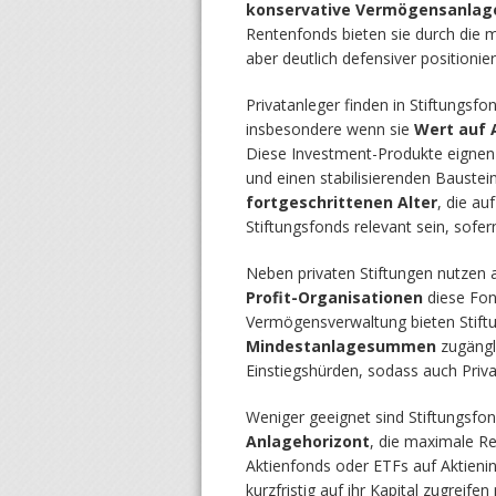
konservative Vermögensanlag
Rentenfonds bieten sie durch die 
aber deutlich defensiver position
Privatanleger finden in Stiftungsf
insbesondere wenn sie
Wert auf 
Diese Investment-Produkte eignen si
und einen stabilisierenden Bauste
fortgeschrittenen Alter
, die a
Stiftungsfonds relevant sein, sofer
Neben privaten Stiftungen nutzen
Profit-Organisationen
diese Fond
Vermögensverwaltung bieten Stift
Mindestanlagesummen
zugängli
Einstiegshürden, sodass auch Priv
Weniger geeignet sind Stiftungsfon
Anlagehorizont
, die maximale Re
Aktienfonds oder ETFs auf Aktienin
kurzfristig auf ihr Kapital zugrei