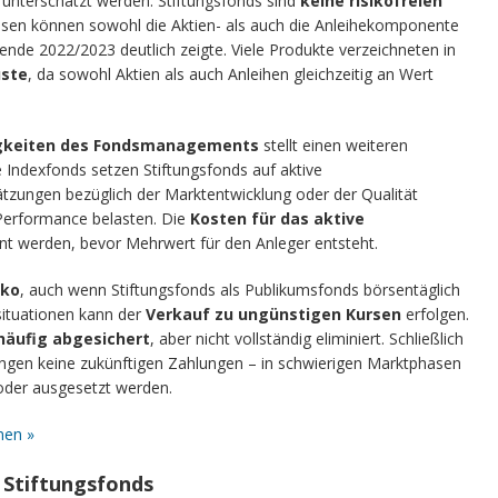
t unterschätzt werden. Stiftungsfonds sind
keine risikofreien
insen können sowohl die Aktien- als auch die Anleihekomponente
ende 2022/2023 deutlich zeigte. Viele Produkte verzeichneten in
uste
, da sowohl Aktien als auch Anleihen gleichzeitig an Wert
igkeiten des Fondsmanagements
stellt einen weiteren
e Indexfonds setzen Stiftungsfonds auf aktive
tzungen bezüglich der Marktentwicklung oder der Qualität
Performance belasten. Die
Kosten für das aktive
nt werden, bevor Mehrwert für den Anleger entsteht.
iko
, auch wenn Stiftungsfonds als Publikumsfonds börsentäglich
situationen kann der
Verkauf zu ungünstigen Kursen
erfolgen.
häufig abgesichert
, aber nicht vollständig eliminiert. Schließlich
ungen keine zukünftigen Zahlungen – in schwierigen Marktphasen
oder ausgesetzt werden.
men »
n Stiftungsfonds