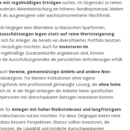
e mit regelmäßigen Erträgen
suchen. Im Gegensatz zu reinen
moderate Aktienbeimischung ein höheres Renditepotenzial, bleiben
iert als ausgewogene oder wachstumsorientierte Mischfonds.
onds hingegen eine Alternative zu klassischen Sparformen,
Ausschüttungen legen statt auf reine Wertsteigerung
.
ch für Anleger, die bereits ein diversifiziertes Portfolio besitzen
in hinzufügen möchten. Auch für
Investoren im
uf regelmäßige Zusatzeinkünfte angewiesen sind, können
n die Ausschüttungsrendite die persönlichen Anforderungen erfüllt.
 auch
Vereine, gemeinnützige GmbHs und andere Non-
skategorie. Für kleinere Institutionen ohne eigene
ungsfonds eine professionell gemanagte Lösung, die
ohne hohe
ch ist. In der Regel verlangen die Anbieter keine spezifischen
atpersonen mit überschaubaren Beträgen investieren können.
ds für
Anleger mit hoher Risikotoleranz und langfristigem
nditechancen nutzen möchten. Für diese Zielgruppe bieten reine
dizes bessere Perspektiven. Ebenso sollten Investoren, die
fen müssen, die Liquidität und mögliche Kursschwankungen