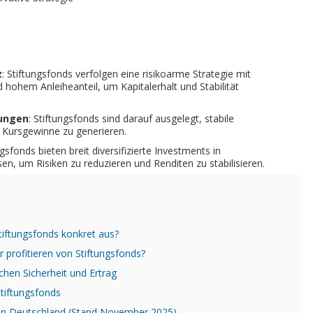
.
z
: Stiftungsfonds verfolgen eine risikoarme Strategie mit
 hohem Anleiheanteil, um Kapitalerhalt und Stabilität
ungen
: Stiftungsfonds sind darauf ausgelegt, stabile
 Kursgewinne zu generieren.
ngsfonds bieten breit diversifizierte Investments in
en, um Risiken zu reduzieren und Renditen zu stabilisieren.
tiftungsfonds konkret aus?
 profitieren von Stiftungsfonds?
schen Sicherheit und Ertrag
Stiftungsfonds
s in Deutschland (Stand November 2025)