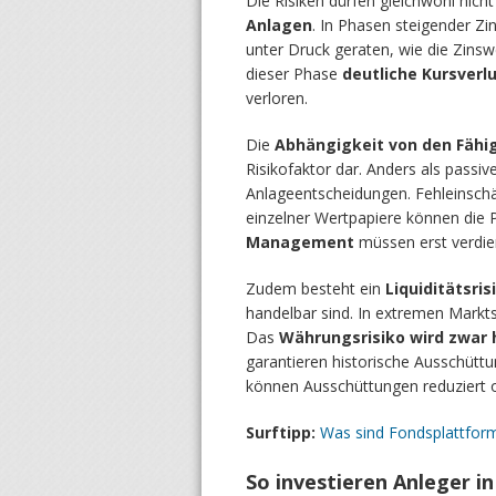
Die Risiken dürfen gleichwohl nich
Anlagen
. In Phasen steigender Z
unter Druck geraten, wie die Zinsw
dieser Phase
deutliche Kursverl
verloren.
Die
Abhängigkeit von den Fäh
Risikofaktor dar. Anders als passiv
Anlageentscheidungen. Fehleinschä
einzelner Wertpapiere können die 
Management
müssen erst verdie
Zudem besteht ein
Liquiditätsris
handelbar sind. In extremen Markt
Das
Währungsrisiko wird zwar 
garantieren historische Ausschütt
können Ausschüttungen reduziert 
Surftipp:
Was sind Fondsplattfor
So investieren Anleger i