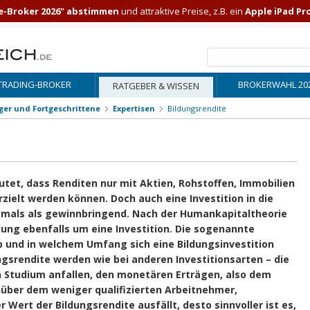
e-Broker 2026" abstimmen
und attraktive Preise, z.B. ein
Apple iPad Pr
TRADING-BROKER
BROKERWAHL 20
RATGEBER & WISSEN
iger und Fortgeschrittene
Expertisen
Bildungsrendite
autet, dass Renditen nur mit Aktien, Rohstoffen, Immobilien
ielt werden können. Doch auch eine Investition in die
ftmals als gewinnbringend. Nach der Humankapitaltheorie
ldung ebenfalls um eine Investition. Die sogenannte
b und in welchem Umfang sich eine Bildungsinvestition
ungsrendite werden wie bei anderen Investitionsarten – die
in Studium anfallen, den monetären Erträgen, also dem
über dem weniger qualifizierten Arbeitnehmer,
 Wert der Bildungsrendite ausfällt, desto sinnvoller ist es,