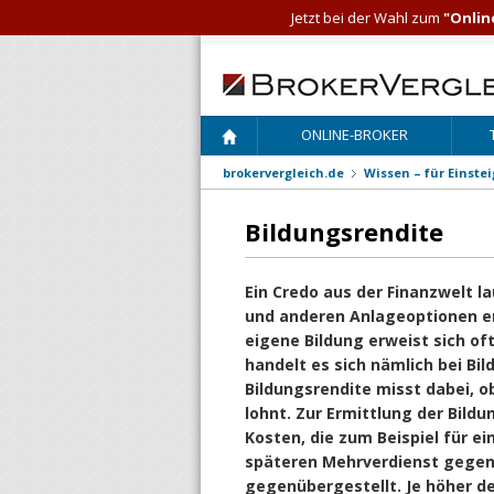
Jetzt bei der Wahl zum
"Onlin
ONLINE-BROKER
brokervergleich.de
Wissen – für Einste
Bildungsrendite
Ein Credo aus der Finanzwelt l
und anderen Anlageoptionen erz
eigene Bildung erweist sich o
handelt es sich nämlich bei Bi
Bildungsrendite misst dabei, o
lohnt. Zur Ermittlung der Bild
Kosten, die zum Beispiel für e
späteren Mehrverdienst gegen
gegenübergestellt. Je höher der