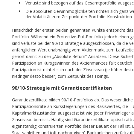
Verluste sind bezogen auf das Gesamtportfolio ausges
Die absoluten Gewinnmöglichkeiten richten sich ganz w
der Volatilität zum Zeitpunkt der Portfolio-Konstruktion
Hinsichtlich der ersten beiden genannten Punkte entspricht das
Portfolio. Während ein Protective-Put-Portfolio jedoch einen g
sind Verluste bei der 90/10-Strategie ausgeschlossen, da die v
anfänglichen Wert unabhängig vom Aktienmarkt zum Laufzeiten
gehört damit zu den „Absolute Return“-Ansätzen. Diese Sicherhe
Partizipation an Kursgewinnen des Aktienmarktes fällt deutlich 
Partizipation ist richtet sich nach der Zinsniveau (je höher desto
niedriger desto besser) zum Zeitpunkt des Fixings.
90/10-Strategie mit Garantiezertifikaten
Garantiezertifikate bilden 90/10-Portfolios ab. Das wesentliche 
Partizipationsrate an Kurssteigerungen des Basiswertes, die –
Kapitalmarktzuständen ausgesetzt ist wie jeder Privatanleger au
Zinsniveau bemisst. Häufig sind Garantiezertifikate optisch attr
eigenständig konstruierten Portfolio dieser Bauart der Fall ist
Staatsanleihen und (oft nachrangigen) Bankanleihen zurückzuf