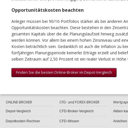
Opportunitätskosten beachten
Anleger müssen bei 90/10-Portfolios stärker als bei anderen A
Opportunitätskosten beachten. Diese bestehen in den Zinserträ
gesamten Kapitals über die die Planungslaufzeit hinweg zusätzl
werden können. Vor allem bei einem hohen Zinsniveau und eine
Kosten beträchtlich sein. Gedanklich ist auch die Inflation zu b
fünfjährigen Planungsperiode keinerlei Erträge erzielt und belief 
selben Zeitraum auf 2,50 Prozent ist ein realer Verlust in Höhe
Finden Sie die besten Online-Broker im Depot-Vergleich
ONLINE-BROKER
CFD- und FOREX-BROKER
Wertpapi
Depot-Vergleich
CFD-Broker-Vergleich
Aktien ka
Depotkosten-Rechner
CFD-Wissen
Anleihen