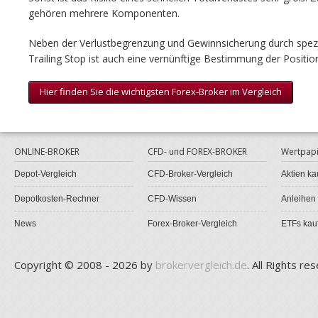
gehören mehrere Komponenten.
Neben der Verlustbegrenzung und Gewinnsicherung durch spezi
Trailing Stop ist auch eine vernünftige Bestimmung der Positio
Hier finden Sie die wichtigsten Forex-Broker im Vergleich
ONLINE-BROKER
CFD- und FOREX-BROKER
Wertpapi
Depot-Vergleich
CFD-Broker-Vergleich
Aktien ka
Depotkosten-Rechner
CFD-Wissen
Anleihen
News
Forex-Broker-Vergleich
ETFs kau
Copyright © 2008 - 2026 by
brokervergleich.de
. All Rights re