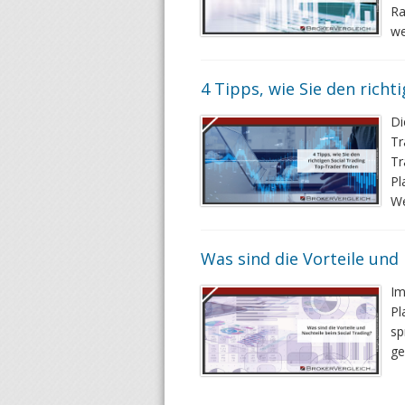
Ra
we
4 Tipps, wie Sie den richt
Di
Tr
Tr
Pl
We
Was sind die Vorteile und
Im
Pl
sp
ge