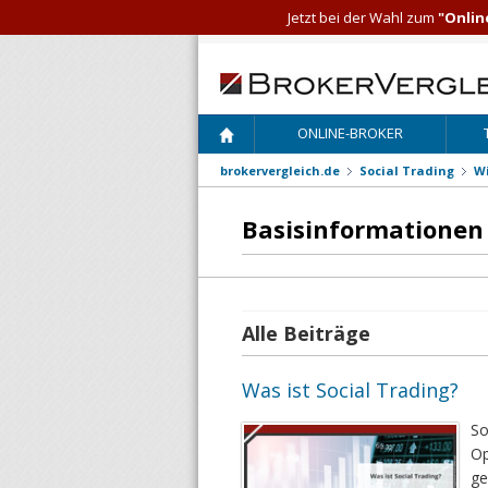
Jetzt bei der Wahl zum
"Onlin
ONLINE-BROKER
brokervergleich.de
Social Trading
W
Basisinformationen 
Alle Beiträge
Was ist Social Trading?
So
Op
ge