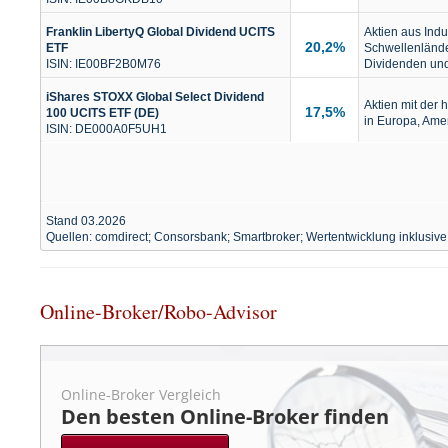
Franklin LibertyQ Global Dividend UCITS
Aktien aus Indu
20,2%
ETF
Schwellenlände
ISIN: IE00BF2B0M76
Dividenden und
iShares STOXX Global Select Dividend
Aktien mit der
17,5%
100 UCITS ETF (DE)
in Europa, Amer
ISIN: DE000A0F5UH1
Stand 03.2026
Quellen: comdirect; Consorsbank; Smartbroker; Wertentwicklung inklusiv
Online-Broker/Robo-Advisor
Online-Broker Vergleich
Den besten Online-Broker finden