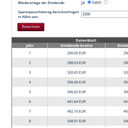
ja
nein
Wiederanlage der Dividende:
Sparerpauschbetrag berücksichtigen
in Höhe von:
Datenblatt
Jahr
Dividende brutto
Divid
1
260,00 EUR
26
2
288,63 EUR
28
3
320,65 EUR
32
4
356,49 EUR
35
5
396,63 EUR
39
6
441,64 EUR
44
7
492,16 EUR
49
8
548,91 EUR
54