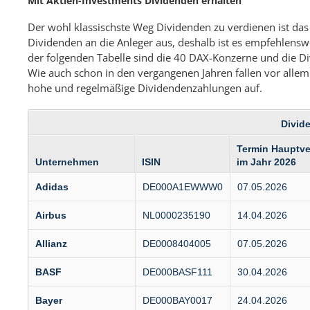
Mit Aktien-Investments Dividenden erhalten
Der wohl klassischste Weg Dividenden zu verdienen ist das
Dividenden an die Anleger aus, deshalb ist es empfehlensw
der folgenden Tabelle sind die 40 DAX-Konzerne und die D
Wie auch schon in den vergangenen Jahren fallen vor all
hohe und regelmäßige Dividendenzahlungen auf.
Divid
Termin Hauptv
Unternehmen
ISIN
im Jahr 2026
Adidas
DE000A1EWWW0
07.05.2026
Airbus
NL0000235190
14.04.2026
Allianz
DE0008404005
07.05.2026
BASF
DE000BASF111
30.04.2026
Bayer
DE000BAY0017
24.04.2026