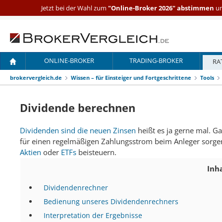
Jetzt bei der Wahl zum
"Online-Broker 2026" abstimmen
un
ONLINE-BROKER
TRADING-BROKER
RA
brokervergleich.de
Wissen – für Einsteiger und Fortgeschrittene
Tools
Dividende berechnen
Dividenden sind die neuen Zinsen
heißt es ja gerne mal. Ga
für einen regelmäßigen Zahlungsstrom beim Anleger sorgen
Aktien
oder
ETFs
beisteuern.
Inh
Dividendenrechner
Bedienung unseres Dividendenrechners
Interpretation der Ergebnisse