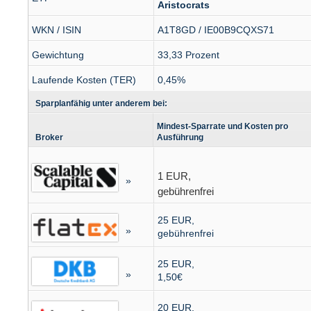
Aristocrats
WKN / ISIN
A1T8GD / IE00B9CQXS71
Gewichtung
33,33 Prozent
Laufende Kosten (TER)
0,45%
Sparplanfähig unter anderem bei:
Mindest-Sparrate und Kosten pro
Broker
Ausführung
1 EUR,
»
gebührenfrei
25 EUR,
»
gebührenfrei
25 EUR,
»
1,50€
20 EUR,