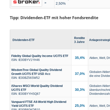
»
2,50%
Tipp: Dividenden-ETF mit hoher Fondsrendite
Rendite
Dividenden-ETF
Anlagestrategi
3 Jahre
Fidelity Global Quality Income UCITS ETF
35,4%
Aktien, Welt, D
ISIN: IE00BYV1YH46
WisdomTree Global Quality Dividend
Globalen Aktie
37,0%
Growth UCITS ETF USD Acc
die eine Divid
ISIN: IE00BZ56SW52
iShares MSCI World Quality Dividend
Globalen Aktien
30,3%
UCITS ETF
überdurchschni
ISIN: IE00BYYHSQ67
Dividendenzah
Vanguard FTSE All-World High Dividend
25,0%
Yield UCITS ETF
Aktien, Welt, D
ISIN: IE00B8GKDB10