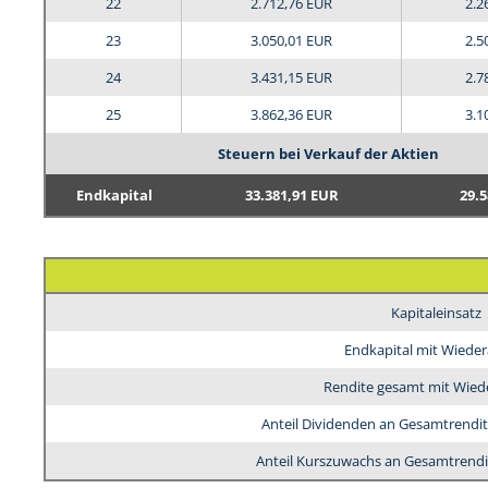
22
2.712,76 EUR
2.2
23
3.050,01 EUR
2.5
24
3.431,15 EUR
2.7
25
3.862,36 EUR
3.1
Steuern bei Verkauf der Aktien
Endkapital
33.381,91 EUR
29.5
Kapitaleinsatz
Endkapital mit Wieder
Rendite gesamt mit Wied
Anteil Dividenden an Gesamtrendit
Anteil Kurszuwachs an Gesamtrendi