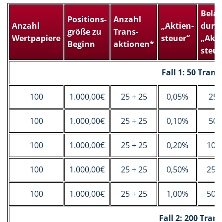
Bela
Positions­
Anzahl
Anzahl
„Aktien­
durc
größe zu
Trans­
Wertpapiere
steuer“
„Akti
Beginn
aktionen*
steue
Fall 1: 50 Tran
100
1.000,00€
25 + 25
0,05%
25,
100
1.000,00€
25 + 25
0,10%
50,
100
1.000,00€
25 + 25
0,20%
100
100
1.000,00€
25 + 25
0,50%
250
100
1.000,00€
25 + 25
1,00%
500
Fall 2: 200 Tran