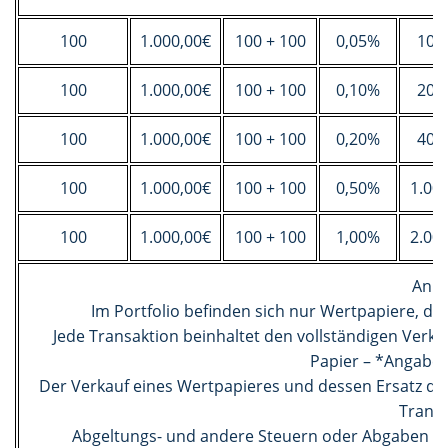
100
1.000,00€
100 + 100
0,05%
100
100
1.000,00€
100 + 100
0,10%
200
100
1.000,00€
100 + 100
0,20%
400
100
1.000,00€
100 + 100
0,50%
1.00
100
1.000,00€
100 + 100
1,00%
2.00
Ann
Im Portfolio befinden sich nur Wertpapiere, di
Jede Transaktion beinhaltet den vollständigen Verka
Papier – *Angabe i
Der Verkauf eines Wertpapieres und dessen Ersatz dur
Transa
Abgeltungs- und andere Steuern oder Abgaben wer