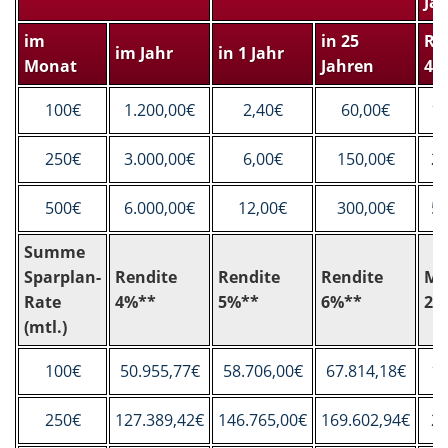
Ja
im
in 25
Re
im Jahr
in 1 Jahr
Monat
Jahren
4%
100€
1.200,00€
2,40€
60,00€
10
250€
3.000,00€
6,00€
150,00€
25
500€
6.000,00€
12,00€
300,00€
51
Summe
Sparplan-
Rendite
Rendite
Rendite
Me
Rate
4%**
5%**
6%**
25
(mtl.)
100€
50.955,77€
58.706,00€
67.814,18€
10
250€
127.389,42€
146.765,00€
169.602,94€
25