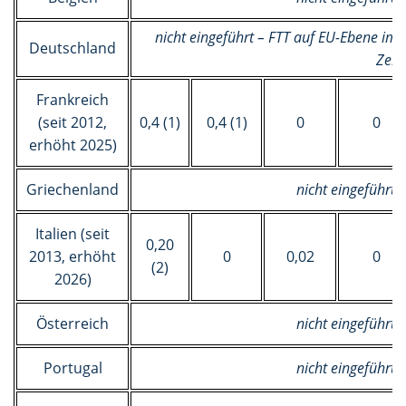
nicht eingeführt – FTT auf EU-Ebene im K
Deutschland
Zeit
Frankreich
(seit 2012,
0,4 (1)
0,4 (1)
0
0
erhöht 2025)
Griechenland
nicht eingeführt (
Italien (seit
0,20
2013, erhöht
0
0,02
0
(2)
2026)
Österreich
nicht eingeführt (
Portugal
nicht eingeführt (