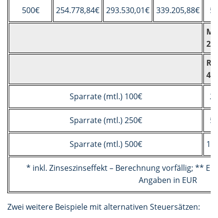
500€
254.778,84€
293.530,01€
339.205,88€
50
Me
25
Re
4%
Sparrate (mtl.) 100€
20
Sparrate (mtl.) 250€
51
Sparrate (mtl.) 500€
1.0
* inkl. Zinseszinseffekt – Berechnung vorfällig; ** Er
Angaben in EUR
Zwei weitere Beispiele mit alternativen Steuersätzen: