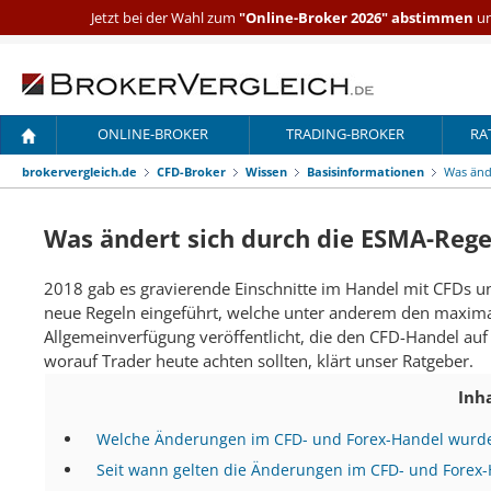
Jetzt bei der Wahl zum
"Online-Broker 2026" abstimmen
un
ONLINE-BROKER
TRADING-BROKER
RA
brokervergleich.de
CFD-Broker
Wissen
Basisinformationen
Was änd
Was ändert sich durch die ESMA-Reg
2018 gab es gravierende Einschnitte im Handel mit CFDs un
neue Regeln eingeführt, welche unter anderem den maxima
Allgemeinverfügung veröffentlicht, die den CFD-Handel auf
worauf Trader heute achten sollten, klärt unser Ratgeber.
Inh
Welche Änderungen im CFD- und Forex-Handel wurde
Seit wann gelten die Änderungen im CFD- und Forex