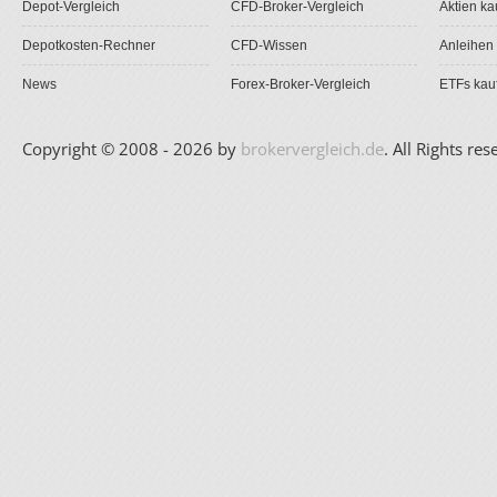
Depot-Vergleich
CFD-Broker-Vergleich
Aktien ka
Depotkosten-Rechner
CFD-Wissen
Anleihen
News
Forex-Broker-Vergleich
ETFs kau
Copyright © 2008 - 2026 by
brokervergleich.de
. All Rights res