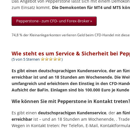
Das Angebot von Pepperstone lässt sich mit einem Demokont
zum Einsatz kommt.
Die Demokonten für MT4 und MT5 könn
Pepperstone - zum CFD- und Forex-Broker »
74,8 % der Kleinanlegerkonten verlieren Geld beim CFD-Handel mit diese
Wie steht es um Service & Sicherheit bei Pe
(5 von 5 Sternen
)
Es gibt einen deutschsprachigen Kundenservice, der an fü
erreichbar ist und an 18 Stunden am Wochenende. Die Wei
umfangreich und erleichtern den Einstieg in den CFD-Hande
Aufsicht der BaFin. Einlagen sind bis 100.000 Euro je Kunde
Wie können Sie mit Pepperstone in Kontakt treten
Es gibt einen
deutschsprachigen Kundenservice
, der
an fün
erreichbar
ist – und an 18 Stunden am Wochenende, . Trade
Wegen in Kontakt treten: Per Telefon, E-Mail, Kontaktformula