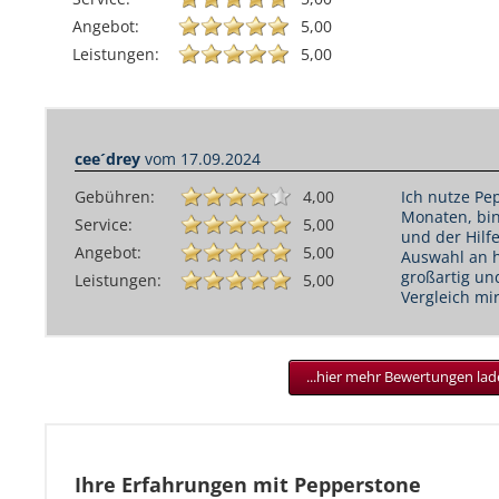
Angebot:
5,00
Leistungen:
5,00
cee´drey
vom 17.09.2024
Gebühren:
4,00
Ich nutze Pep
Monaten, bin
Service:
5,00
und der Hilfe
Angebot:
5,00
Auswahl an h
großartig un
Leistungen:
5,00
Vergleich mi
...hier mehr Bewertungen la
Ihre Erfahrungen mit Pepperstone