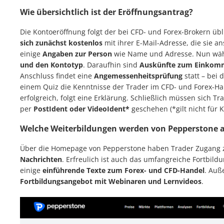
Wie übersichtlich ist der Eröffnungsantrag?
Die Kontoeröffnung folgt der bei CFD- und Forex-Brokern üb
sich zunächst kostenlos
mit ihrer E-Mail-Adresse, die sie a
einige
Angaben zur Person
wie Name und Adresse. Nun wäh
und den Kontotyp
. Daraufhin sind
Auskünfte zum Einkom
Anschluss findet eine
Angemessenheitsprüfung
statt – bei
einem Quiz die Kenntnisse der Trader im CFD- und Forex-Hand
erfolgreich, folgt eine Erklärung. Schließlich müssen sich T
per
PostIdent oder VideoIdent*
geschehen (*gilt nicht für 
Welche Weiterbildungen werden von Pepperstone 
Über die Homepage von Pepperstone haben Trader Zugang
Nachrichten
. Erfreulich ist auch das umfangreiche Fortbild
einige
einführende Texte zum Forex- und CFD-Handel
. Auß
Fortbildungsangebot mit Webinaren und Lernvideos
.