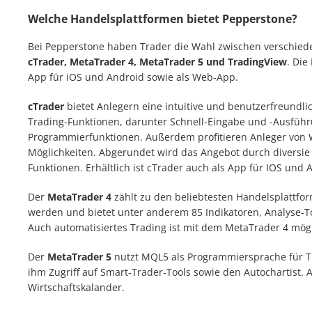
Welche Handelsplattformen bietet Pepperstone?
Bei Pepperstone haben Trader die Wahl zwischen verschied
cTrader, MetaTrader 4, MetaTrader 5 und TradingView
. Die
App für iOS und Android sowie als Web-App.
cTrader
bietet Anlegern eine intuitive und benutzerfreundli
Trading-Funktionen, darunter Schnell-Eingabe und -Ausführ
Programmierfunktionen. Außerdem profitieren Anleger von 
Möglichkeiten. Abgerundet wird das Angebot durch diversi
Funktionen. Erhältlich ist cTrader auch als App für IOS und 
Der
MetaTrader 4
zählt zu den beliebtesten Handelsplattfor
werden und bietet unter anderem 85 Indikatoren, Analyse-T
Auch automatisiertes Trading ist mit dem MetaTrader 4 mögl
Der
MetaTrader 5
nutzt MQL5 als Programmiersprache für Tr
ihm Zugriff auf Smart-Trader-Tools sowie den Autochartist.
Wirtschaftskalander.