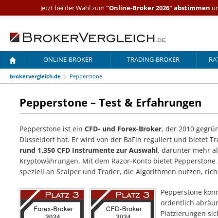
Jetzt bei der Wahl zum
"Online-Broker 2026" abstimmen
un
ONLINE-BROKER
TRADING-BROKER
RA
brokervergleich.de
Pepperstone
Pepperstone – Test & Erfahrungen
Pepperstone ist ein
CFD- und Forex-Broker
, der 2010 gegrü
Düsseldorf hat. Er wird von der BaFin reguliert und bietet 
rund 1.350 CFD Instrumente zur Auswahl
, darunter mehr a
Kryptowährungen. Mit dem Razor-Konto bietet Pepperstone 
speziell an Scalper und Trader, die Algorithmen nutzen, rich
Pepperstone konn
ordentlich abräu
Platzierungen sic