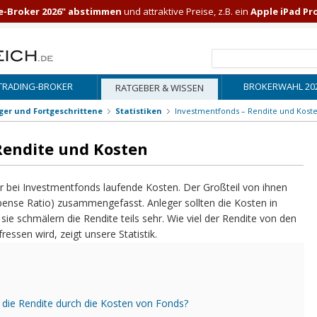
e-Broker 2026" abstimmen
und attraktive Preise, z.B. ein
Apple iPad Pr
TRADING-BROKER
BROKERWAHL 20
RATGEBER & WISSEN
iger und Fortgeschrittene
Statistiken
Investmentfonds – Rendite und Kost
Rendite und Kosten
er bei Investmentfonds laufende Kosten. Der Großteil von ihnen
pense Ratio) zusammengefasst. Anleger sollten die Kosten in
ie schmälern die Rendite teils sehr. Wie viel der Rendite von den
essen wird, zeigt unsere Statistik.
h die Rendite durch die Kosten von Fonds?