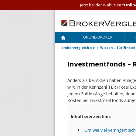
Jetzt bei der Wahl zum
"Onlin
ONLINE-BROKER
brokervergleich.de
Wissen – für Einste
Investmentfonds – 
Anders als bei Aktien haben Anleg
wird in der Kennzahl TER (Total Ex
jedem Fall im Auge behalten, denn s
Kosten bei Investmentfonds aufgefr
Inhaltsverzeichnis
Um wie viel verringert sic