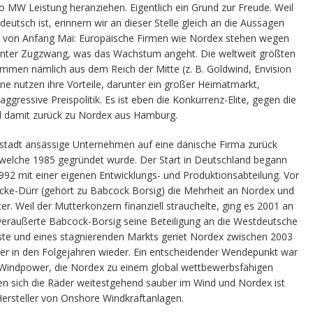
ro MW Leistung heranziehen. Eigentlich ein Grund zur Freude. Weil
deutsch ist, erinnern wir an dieser Stelle gleich an die Aussagen
 von Anfang Mai: Europäische Firmen wie Nordex stehen wegen
nter Zugzwang, was das Wachstum angeht. Die weltweit größten
men nämlich aus dem Reich der Mitte (z. B. Goldwind, Envision
e nutzen ihre Vorteile, darunter ein großer Heimatmarkt,
ggressive Preispolitik. Es ist eben die Konkurrenz-Elite, gegen die
nd damit zurück zu Nordex aus Hamburg.
estadt ansässige Unternehmen auf eine dänische Firma zurück
 welche 1985 gegründet wurde. Der Start in Deutschland begann
992 mit einer eigenen Entwicklungs- und Produktionsabteilung. Vor
cke-Dürr (gehört zu Babcock Borsig) die Mehrheit an Nordex und
ter. Weil der Mutterkonzern finanziell strauchelte, ging es 2001 an
veräußerte Babcock-Borsig seine Beteiligung an die Westdeutsche
ste und eines stagnierenden Markts geriet Nordex zwischen 2003
aber in den Folgejahren wieder. Ein entscheidender Wendepunkt war
 Windpower, die Nordex zu einem global wettbewerbsfähigen
n sich die Räder weitestgehend sauber im Wind und Nordex ist
Hersteller von Onshore Windkraftanlagen.