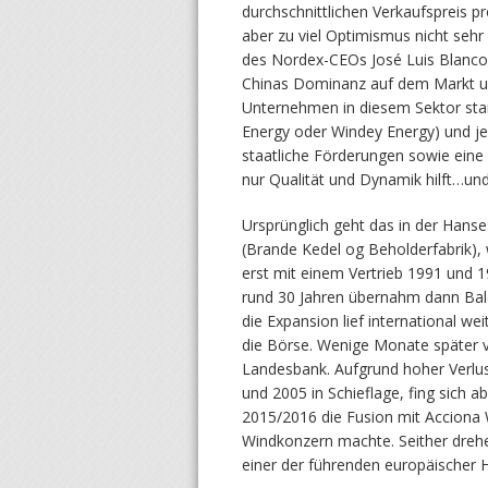
durchschnittlichen Verkaufspreis p
aber zu viel Optimismus nicht sehr 
des Nordex-CEOs José Luis Blanco
Chinas Dominanz auf dem Markt u
Unternehmen in diesem Sektor stam
Energy oder Windey Energy) und jen
staatliche Förderungen sowie eine a
nur Qualität und Dynamik hilft…u
Ursprünglich geht das in der Hans
(Brande Kedel og Beholderfabrik),
erst mit einem Vertrieb 1991 und 1
rund 30 Jahren übernahm dann Bal
die Expansion lief international wei
die Börse. Wenige Monate später 
Landesbank. Aufgrund hoher Verlu
und 2005 in Schieflage, fing sich 
2015/2016 die Fusion mit Acciona
Windkonzern machte. Seither drehe
einer der führenden europäischer 