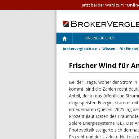
Jetzt bei der Wahl zum
"Onlin
ONLINE-BROKER
brokervergleich.de
Wissen – für Einste
Frischer Wind für A
Bei der Frage, woher der Strom in
kommt, sind die Zahlen recht deutl
Anteil, der in das öffentliche Strom
eingespeisten Energie, stammt mit
erneuerbaren Quellen. 2025 lag der
Prozent (laut Daten des Fraunhofer-
Solare Energiesysteme ISE). Der An
Photovoltaik steigerte sich demna
Prozent und der stärkste Nettost