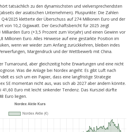
ehört tatsächlich zu den dynamischsten und vielversprechendsten
(abseits der asiatischen Unternehmen). Pluspunkte: Die Zahlen
n Q4/2025 kletterte der Überschuss auf 274 Millionen Euro und der
t von 10,2 Gigawatt. Der Geschäftsbericht für 2025 zeigt
Milliarden Euro (+3,5 Prozent zum Vorjahr) und einen Gewinn vor
8 Millionen Euro. Alles Hinweise auf eine gestärkte Position im
isiken, wenn wir wieder zum Anfang zurückkehren, bleiben indes
e Verwerfungen, Margendruck und der Wettbewerb mit China.
er Turnaround, aber gleichzeitig hohe Erwartungen und eine nicht
rognose. Was die Anlage bei Nordex angeht: Es gibt Luft nach
ndelt es sich um ein Papier, dass eine langfristige Strategie
dex SE momentan nicht aus, was sich ab 2027 aber ändern könnte.
ei 41,60 Euro mit leicht sinkender Tendenz. Das Kursziel dürfte
8 Euro liegen.