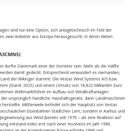
agen sind nur eine Option, sich anlagetechnisch im Feld der
ben zwei Anbieter aus Europa herausgesucht, in deren Aktien
 A3CMNS)
 dürfte Dänemark einer der Vorreiter sein. Mehr als die Hälfte
werden damit gedeckt. Entsprechend verwundert es niemanden,
Land der Wikinger stammt: Die Vestas Wind Systems A/S bzw.
eitern (Stand: 2025) und einem Umsatz von 18,822 Milliarden Euro
rnehmen Weltmarktführer im Aufbau von Windkraftanlagen.
 der ursprünglich handliche Haushaltsgeräte, dann Landmaschinen
 herstellte. Mittlerweile befindet sich der Hauptsitz von Vestas
beschaulichen Eisenbahner-Städtchen Lem, sondern in Aarhus und
iegewinnung aus Wind (bereits seit 1979 – als eine Reaktion auf
mung entstand indes erst nach einer Insolvenz im Jahr 1986.
sengang an der Kopenhagener Börse erfolgte 1998 und