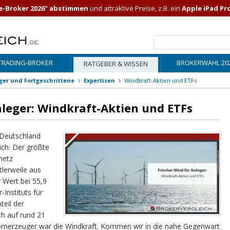
e-Broker 2026" abstimmen
und attraktive Preise, z.B. ein
Apple iPad Pr
TRADING-BROKER
BROKERWAHL 20
RATGEBER & WISSEN
iger und Fortgeschrittene
Expertisen
Windkraft-Aktien und ETFs
nleger: Windkraft-Aktien und ETFs
 Deutschland
ich: Der größte
netz
tlerweile aus
 Wert bei 55,9
Instituts für
teil der
ch auf rund 21
romerzeuger war die Windkraft. Kommen wir in die nahe Gegenwart