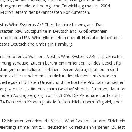
ebungen und die technologische Entwicklung massiv. 2004
 Micron, einem der bekanntesten Konkurrenten.
estas Wind Systems A/S über die Jahre hinweg aus. Das
stätten bzw. Stützpunkte in Deutschland, Großbritannien,
 und in den USA. Wind gibt es eben überall. Hierzulande befindet
(Vestas Deutschland GmbH) in Hamburg.
 Land oder zu Wasser – Vestas Wind Systems A/S ist praktisch in
nnung zuhause. Zudem beruht ein immenser Teil des Geschäfts
tungen für installierte Turbinen. Deren Vertragslaufzeiten sind
hern stabile Einnahmen. Ein Blick in die Bilanzen: 2025 war ein
zielte „den höchsten Umsatz und die höchste Profitabilität seiner
n). Alle Details finden sich im Geschäftsbericht für 2025, darunter
nd ein Auftragseingang von 16,3 GW. Die Aktionäre durften sich
74 Dänischen Kronen je Aktie freuen. Nicht übermäßig viel, aber
n 12 Monaten verzeichnete Vestas Wind Systems unterm Strich ein
llerdings immer mit z. T. deutlichen Korrekturen versehen. Zuletzt