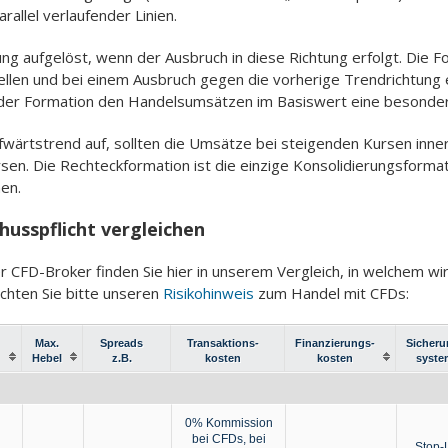
rallel verlaufender Linien.
g aufgelöst, wenn der Ausbruch in diese Richtung erfolgt. Die Fo
len und bei einem Ausbruch gegen die vorherige Trendrichtung 
der Formation den Handelsumsätzen im Basiswert eine besonde
fwärtstrend auf, sollten die Umsätze bei steigenden Kursen inner
ursen. Die Rechteckformation ist die einzige Konsolidierungsformat
en.
usspflicht vergleichen
CFD-Broker finden Sie hier in unserem Vergleich, in welchem wir
chten Sie bitte unseren
Risikohinweis
zum Handel mit CFDs:
Max.
Spreads
Transaktions-
Finanzierungs-
Sicheru
Hebel
z.B.
kosten
kosten
syste
0% Kommission
bei CFDs, bei
Stop-