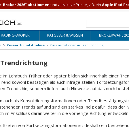
e-Broker 2026" abstimmen
und attraktive Preise, z.B. ein
Apple iPad Pr
TRADING-BROKER
RATGEBER & WISSEN
BROKERWAHL 20
n
Research und Analyse
Kursformationen in Trendrichtung
 Trendrichtung
ie im Lehrbuch: Früher oder später bilden sich innerhalb einer T
rend sowohl bestätigen als auch infrage stellen. Fortsetzungsfor
n Trends hin, sondern liefern auch Hinweise auf das noch beste
 auch als Konsolidierungsformationen oder Trendbestätigungsfo
tehender Trends auf und sind ein starkes Indiz dafür, dass der Ma
ch im Anschluss daran weiter in die vorherige Richtung entwickeln
uftreten von Fortsetzungsformationen ist deshalb ein bestehen