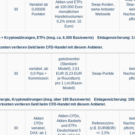
Aktien und ETFs
Variabel ab
Swap-Kosten,
Stop-
ab 100.000 Euro
30
0,00008
siehe Anbieter
kei
monatlichen
Punkten
Webseite
Nachsc
Handelsvolumen
pfli
0,2% (mind. 10
Euro)
n + Kryptowährungen, ETFs (insg. ca. 6.300 Basiswerte) Einlagensicherung: 3
konten verlieren Geld beim CFD-Handel mit diesem Anbieter.
gebührenfrei
(Standard-
variabel, ab
Modell), 2,61
kei
30
0,0 Pips +
EUR (5,23 EUR
Swap-Punkte
Nachsc
Kommission
je Roundturn)
pfli
pro 1 Lot (Razor-
Modell)
 Energie, Kryptowährungen (insg. über 180 Basiswerte) Einlagensicherung: 10
erkonten verlieren Geld beim CFD-Handel mit diesem Anbieter.
Aktien-CFDs,
Aktien
kei
Aktien-Baskets
CFDs
Referenzzins
Nachsc
und ETFs
30
variabel,
(z.B. EURIBOR)
pflicht
Deutschland 5
DAX: ab 1
+/- 2,5%
Lo