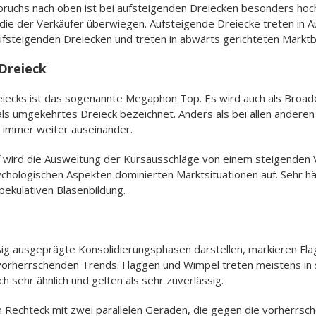
bruchs nach oben ist bei aufsteigenden Dreiecken besonders hoch
 die der Verkäufer überwiegen. Aufsteigende Dreiecke treten in 
ufsteigenden Dreiecken und treten in abwärts gerichteten Mark
Dreieck
iecks ist das sogenannte Megaphon Top. Es wird auch als Broade
als umgekehrtes Dreieck bezeichnet. Anders als bei allen anderen
so immer weiter auseinander.
uf wird die Ausweitung der Kursausschläge von einem steigenden
ychologischen Aspekten dominierten Marktsituationen auf. Sehr h
pekulativen Blasenbildung.
ig ausgeprägte Konsolidierungsphasen darstellen, markieren Fla
vorherrschenden Trends. Flaggen und Wimpel treten meistens in 
h sehr ähnlich und gelten als sehr zuverlässig.
em Rechteck mit zwei parallelen Geraden, die gegen die vorherrsc