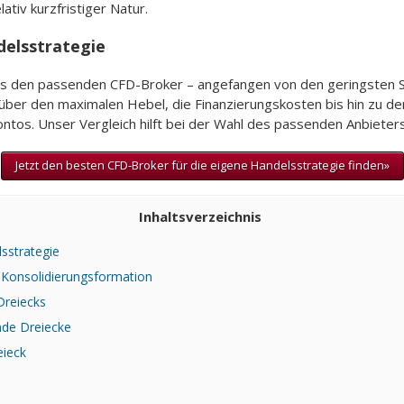
tiv kurzfristiger Natur.
delsstrategie
 es den passenden CFD-Broker – angefangen von den geringsten 
über den maximalen Hebel, die Finanzierungskosten bis hin zu d
ntos. Unser Vergleich hilft bei der Wahl des passenden Anbieters
Jetzt den besten CFD-Broker für die eigene Handelsstrategie finden»
Inhaltsverzeichnis
sstrategie
 Konsolidierungsformation
Dreiecks
nde Dreiecke
eieck