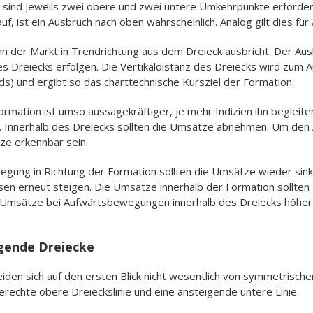
) sind jeweils zwei obere und zwei untere Umkehrpunkte erforderl
f, ist ein Ausbruch nach oben wahrscheinlich. Analog gilt dies fü
enn der Markt in Trendrichtung aus dem Dreieck ausbricht. Der Aus
es Dreiecks erfolgen. Die Vertikaldistanz des Dreiecks wird zum 
ds) und ergibt so das charttechnische Kursziel der Formation.
ormation ist umso aussagekräftiger, je mehr Indizien ihn begleit
t. Innerhalb des Dreiecks sollten die Umsätze abnehmen. Um den
ze erkennbar sein.
ung in Richtung der Formation sollten die Umsätze wieder sinke
en erneut steigen. Die Umsätze innerhalb der Formation sollten
 Umsätze bei Aufwärtsbewegungen innerhalb des Dreiecks höher s
gende Dreiecke
den sich auf den ersten Blick nicht wesentlich von symmetrischen
rechte obere Dreieckslinie und eine ansteigende untere Linie.