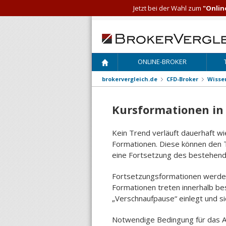
Jetzt bei der Wahl zum
"Onlin
ONLINE-BROKER
brokervergleich.de
CFD-Broker
Wisse
Kursformationen in
Kein Trend verläuft dauerhaft w
Formationen. Diese können den T
eine Fortsetzung des bestehende
Fortsetzungsformationen werden
Formationen treten innerhalb bes
„Verschnaufpause“ einlegt und si
Notwendige Bedingung für das A