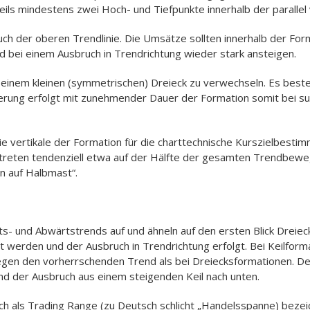
ils mindestens zwei Hoch- und Tiefpunkte innerhalb der parallel 
uch der oberen Trendlinie. Die Umsätze sollten innerhalb der Fo
d bei einem Ausbruch in Trendrichtung wieder stark ansteigen.
mit einem kleinen (symmetrischen) Dreieck zu verwechseln. Es best
dierung erfolgt mit zunehmender Dauer der Formation somit bei
ie vertikale der Formation für die charttechnische Kurszielbestim
treten tendenziell etwa auf der Hälfte der gesamten Trendbeweg
n auf Halbmast“.
ts- und Abwärtstrends auf und ähneln auf den ersten Blick Dreiec
t werden und der Ausbruch in Trendrichtung erfolgt. Bei Keilforma
egen den vorherrschenden Trend als bei Dreiecksformationen. De
und der Ausbruch aus einem steigenden Keil nach unten.
 als Trading Range (zu Deutsch schlicht „Handelsspanne) bezei