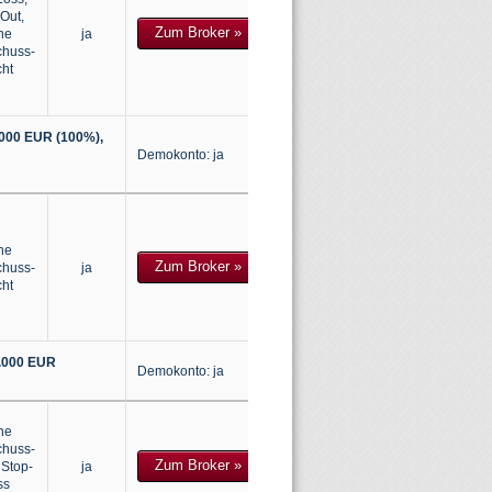
Out,
Zum Broker
»
ne
ja
huss-
cht
.000 EUR (100%),
Demokonto: ja
ne
Zum Broker
»
huss-
ja
cht
0.000 EUR
Demokonto: ja
ne
huss-
Zum Broker
»
, Stop-
ja
ss