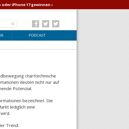
o oder iPhone 17 gewinnen
»
26
PODCAST
rendbewegung charttechnische
mationen deuten nicht nur auf
hende Potenzial.
rmationen bezeichnet. Die
rkt lediglich eine
 wird.
der Trend.