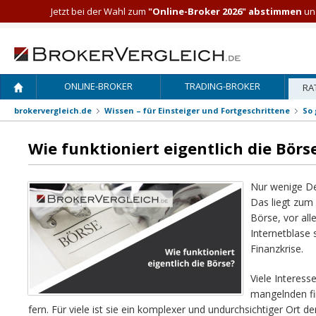
Jetzt bei der Wahl zum
"Online-Broker 2026" abstimmen
und
ONLINE-BROKER
TRADING-BROKER
RA
brokervergleich.de
Wissen – für Einsteiger und Fortgeschrittene
So 
Wie funktioniert eigentlich die Börs
Nur wenige Deu
Das liegt zum
Börse, vor al
Internetblase
Finanzkrise.
Viele Interess
mangelnden fi
fern. Für viele ist sie ein komplexer und undurchsichtiger Ort de