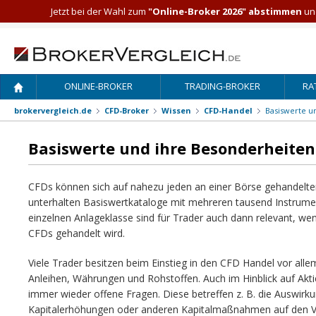
Jetzt bei der Wahl zum
"Online-Broker 2026" abstimmen
und
ONLINE-BROKER
TRADING-BROKER
RA
brokervergleich.de
CFD-Broker
Wissen
CFD-Handel
Basiswerte u
Basiswerte und ihre Besonderheiten
CFDs können sich auf nahezu jeden an einer Börse gehandelten
unterhalten Basiswertkataloge mit mehreren tausend Instrume
einzelnen Anlageklasse sind für Trader auch dann relevant, w
CFDs gehandelt wird.
Viele Trader besitzen beim Einstieg in den CFD Handel vor alle
Anleihen, Währungen und Rohstoffen. Auch im Hinblick auf Akti
immer wieder offene Fragen. Diese betreffen z. B. die Auswir
Kapitalerhöhungen oder anderen Kapitalmaßnahmen auf den Ver