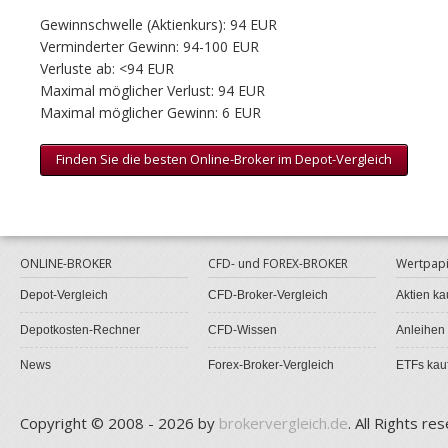
Gewinnschwelle (Aktienkurs): 94 EUR
Verminderter Gewinn: 94-100 EUR
Verluste ab: <94 EUR
Maximal möglicher Verlust: 94 EUR
Maximal möglicher Gewinn: 6 EUR
Finden Sie die besten Online-Broker im Depot-Vergleich
ONLINE-BROKER
CFD- und FOREX-BROKER
Wertpapi
Depot-Vergleich
CFD-Broker-Vergleich
Aktien ka
Depotkosten-Rechner
CFD-Wissen
Anleihen
News
Forex-Broker-Vergleich
ETFs kau
Copyright © 2008 - 2026 by
brokervergleich.de
. All Rights re