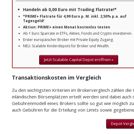
Handeln ab 0,00 Euro mit Trading Flatrate!*
*PRIME+ Flatrate für 4,99 Euro p. M. inkl. 2,50% p.a. auf
Tagesgeld!
Aktion: PRIME+ einen Monat kostenlos testen
Ab 1 Euro Sparrate in ETFs, Aktien, Fonds und Crypto investieren.
Erster europäischer Broker mit Private Equity Zugang.
NEU: Scalable Kinderdepots für Broker und Wealth.
Jetzt Scalable Capital Depot eröffnen »
Transaktionskosten im Vergleich
Zu den wichtigsten Kriterien im Brokervergleich zählen die
inländischen Börsenplätzen erteilt werden sind dabei auch 
Gebührenmodell eines Brokers sollte so gut wie möglich zu
auch Gebühren für die Erteilung von Limits sowie gegebenenf
Depot-Vergl