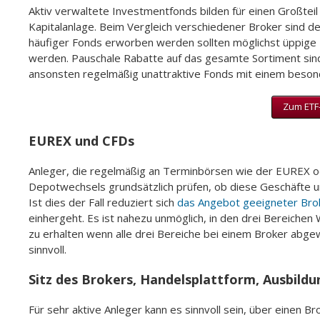
Aktiv verwaltete Investmentfonds bilden für einen Großtei
Kapitalanlage. Beim Vergleich verschiedener Broker sind d
häufiger Fonds erworben werden sollten möglichst üppige
werden. Pauschale Rabatte auf das gesamte Sortiment sind
ansonsten regelmäßig unattraktive Fonds mit einem beson
Zum ETF-
EUREX und CFDs
Anleger, die regelmäßig an Terminbörsen wie der EUREX ode
Depotwechsels grundsätzlich prüfen, ob diese Geschäfte 
Ist dies der Fall reduziert sich
das Angebot geeigneter Br
einhergeht. Es ist nahezu unmöglich, in den drei Bereich
zu erhalten wenn alle drei Bereiche bei einem Broker abge
sinnvoll.
Sitz des Brokers, Handelsplattform, Ausbil
Für sehr aktive Anleger kann es sinnvoll sein, über einen Br