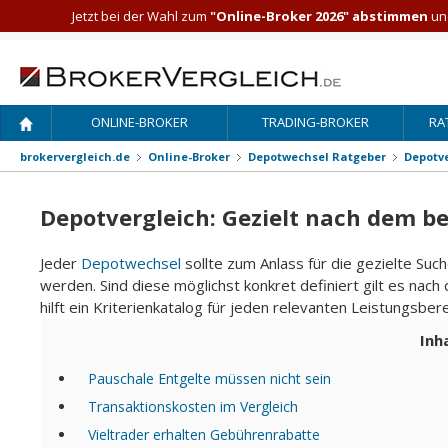
Jetzt bei der Wahl zum
"Online-Broker 2026" abstimmen
und
ONLINE-BROKER
TRADING-BROKER
RA
brokervergleich.de
Online-Broker
Depotwechsel Ratgeber
Depotve
Depotvergleich: Gezielt nach dem b
Jeder
Depotwechsel
sollte zum Anlass für die gezielte S
werden. Sind diese möglichst konkret definiert gilt es nac
hilft ein Kriterienkatalog für jeden relevanten Leistungsbere
Inh
Pauschale Entgelte müssen nicht sein
Transaktionskosten im Vergleich
Vieltrader erhalten Gebührenrabatte