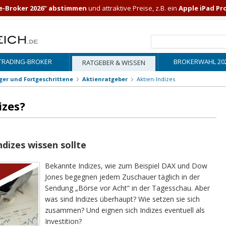
e-Broker 2026" abstimmen
und attraktive Preise, z.B. ein
Apple iPad Pr
TRADING-BROKER
BROKERWAHL 20
RATGEBER & WISSEN
iger und Fortgeschrittene
Aktienratgeber
Aktien-Indizes
izes?
dizes wissen sollte
Bekannte Indizes, wie zum Beispiel DAX und Dow
Jones begegnen jedem Zuschauer täglich in der
Sendung „Börse vor Acht“ in der Tagesschau. Aber
was sind Indizes überhaupt? Wie setzen sie sich
zusammen? Und eignen sich Indizes eventuell als
Investition?