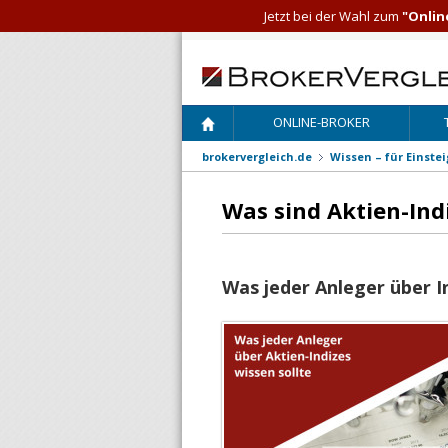
Jetzt bei der Wahl zum
"Onlin
ONLINE-BROKER
brokervergleich.de
Wissen – für Einste
Was sind Aktien-Ind
Was jeder Anleger über In