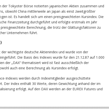
an der Tokyoter Börse notierten japanischen Aktien zusammen und
iens, obwohl China mittlerweile an Japan als einst zweitgrößter
ogen ist. Es handelt sich um einen preisgewichteten Kursindex. Die
sche Finanzzeitung durchgeführt und erfolgte erstmals im Jahr
ie preisgewichtete Berechnung, die trotz der Glättungsfaktoren zu
icher Unternehmen führt.
X)
t der wichtigste deutsche Aktienindex und wurde von der
ingeführt. Die Basis des Indexes wurde für den 21.12.87 auf 1.000
n der „DAX“ thematisiert wird ist fast ausschließlich der
wohl auch eine Berechnung als Kursindex erfolgt.
ce-Indexes werden durch Indexmitglieder ausgeschüttete
ert. Der Index enthält 30 Werte, deren Gewichtung anhand der im
talisierung erfolgt. Auf den DAX werden an der EUREX Futures und