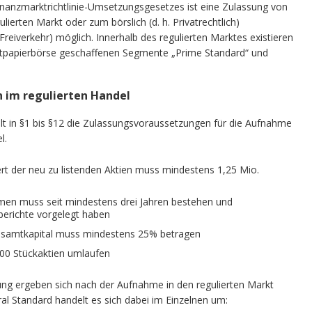
Finanzmarktrichtlinie-Umsetzungsgesetzes ist eine Zulassung von
lierten Markt oder zum börslich (d. h. Privatrechtlich)
Freiverkehr) möglich. Innerhalb des regulierten Marktes existieren
ertpapierbörse geschaffenen Segmente „Prime Standard“ und
 im regulierten Handel
t in §1 bis §12 die Zulassungsvoraussetzungen für die Aufnahme
l.
rt der neu zu listenden Aktien muss mindestens 1,25 Mio.
en muss seit mindestens drei Jahren bestehen und
berichte vorgelegt haben
Gesamtkapital muss mindestens 25% betragen
00 Stückaktien umlaufen
sung ergeben sich nach der Aufnahme in den regulierten Markt
al Standard handelt es sich dabei im Einzelnen um: