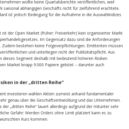
rnehmen wollte keine Quartalsberichte veröffentlichen, weil
k saisonal abhängigen Geschäfts nicht für zielführend erachtete.
ard ist jedoch Bedingung für die Aufnahme in die Auswahlindizes
ist der Open Market (früher: Freiverkehr) kein organisierter Markt
apierhandelsgesetzes. Im Gegensatz dazu sind die Anforderungen
er. Zudem bestehen keine Folgeverpflichtungen. Emittenten müssen
öffentlichen und unterliegen nicht der Publizitätspflicht. Aus
g in dieses Segment deshalb mit bedeutend höheren Risiken
n Market knapp 9.000 Papiere gelistet – darunter auch
siken in der „dritten Reihe“
ent investieren wählen Aktien zumeist anhand fundamentaler
h sehr genau über die Geschäftsentwicklung und das Unternehmen.
 der „dritten Reihe“ lauert allerdings aufgrund der mitunter sehr
zliche Gefahr: Werden Orders ohne Limit platziert kann es zu
ewünschten Kurs kommen.