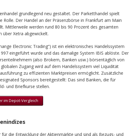
a
enhandel grundlegend neu gestaltet. Der Parketthandel spielt
e Rolle. Der Handel an der Präsenzbörse in Frankfurt am Main
lt. Mittlerweile werden rund 80 bis 90 Prozent des gesamten
 über Xetra abgewickelt.
change Electronic Trading“) ist ein elektronisches Handelssystem
1997 eingeführt wurde und das damalige System IBIS ablöste. Der
senteilnehmern (also Brokern, Banken usw.) börsentäglich von
 globalen Zugang wird auf dem Handelssystem viel Liquidität
ausführung zu effizienten Marktpreisen ermöglicht. Zusätzliche
esignated Sponsors bereitgestellt: Das sind Banken, die für
- und Briefkurse stellen.
er im Depot-Vergleich
ienindizes
 für die Entwicklung der Aktienmärkte und sind als Bezugs- und