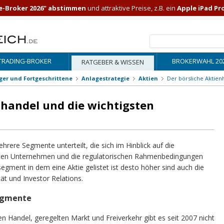
e-Broker 2026" abstimmen
und attraktive Preise, z.B. ein
Apple iPad Pr
TRADING-BROKER
BROKERWAHL 20
RATGEBER & WISSEN
iger und Fortgeschrittene
Anlagestrategie
Aktien
Der börsliche Aktien
nhandel und die wichtigsten
ehrere Segmente unterteilt, die sich im Hinblick auf die
teten Unternehmen und die regulatorischen Rahmenbedingungen
egment in dem eine Aktie gelistet ist desto höher sind auch die
ät und Investor Relations.
egmente
en Handel, geregelten Markt und Freiverkehr gibt es seit 2007 nicht