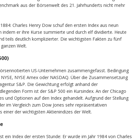
Benchmark aus der Börsenwelt des 21. Jahrhunderts nicht mehr
t 1884: Charles Henry Dow schuf den ersten Index aus neun
n indem er ihre Kurse summierte und durch elf dividierte. Heute
d teils deutlich komplizierter. Die wichtigsten Fakten zu fünf
 ganzen Welt.
500)
 börsennotierten US-Unternehmen zusammengefasst. Bedingung
g an NYSE, NYSE Amex oder NASDAQ. Über die Zusammensetzung
gagentur S&P. Die Gewichtung erfolgt anhand der
undlegenden Form ist der S&P 500 ein Kursindex. An der Chicago
s und Optionen auf den Index gehandelt. Aufgrund der Stellung
 der im Vergleich zum Dow Jones sehr repräsentativen
s einer der wichtigsten Aktienindizes der Welt.
ge
st ein Index der ersten Stunde: Er wurde im Jahr 1984 von Charles