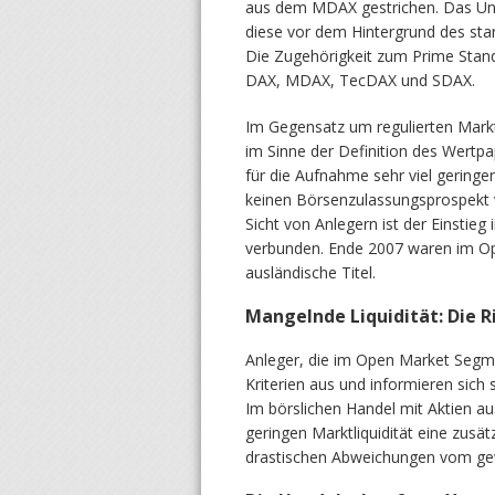
aus dem MDAX gestrichen. Das Unte
diese vor dem Hintergrund des star
Die Zugehörigkeit zum Prime Stand
DAX, MDAX, TecDAX und SDAX.
Im Gegensatz um regulierten Markt 
im Sinne der Definition des Wertp
für die Aufnahme sehr viel gering
keinen Börsenzulassungsprospekt ver
Sicht von Anlegern ist der Einstie
verbunden. Ende 2007 waren im Ope
ausländische Titel.
Mangelnde Liquidität: Die Ri
Anleger, die im Open Market Segm
Kriterien aus und informieren sic
Im börslichen Handel mit Aktien aus
geringen Marktliquidität eine zusät
drastischen Abweichungen vom g