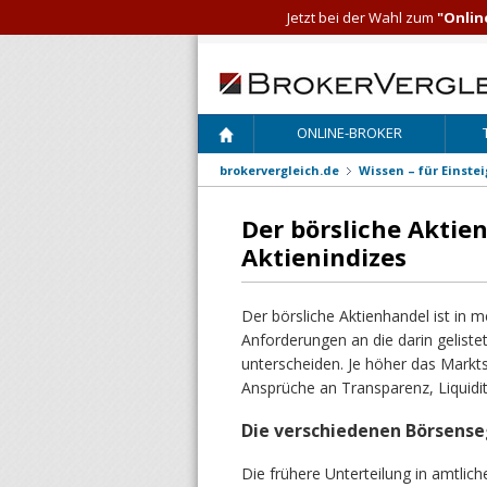
Jetzt bei der Wahl zum
"Onlin
ONLINE-BROKER
brokervergleich.de
Wissen – für Einste
Der börsliche Aktie
Aktienindizes
Der börsliche Aktienhandel ist in m
Anforderungen an die darin gelis
unterscheiden. Je höher das Markts
Ansprüche an Transparenz, Liquidit
Die verschiedenen Börsens
Die frühere Unterteilung in amtlich