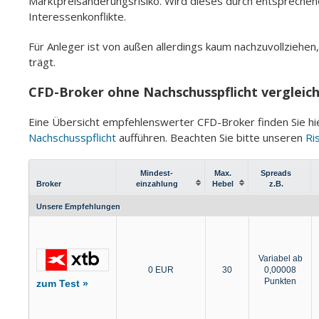
Marktpreisänderungsrisiko. Wird dieses durch entsprechend
Interessenkonflikte.
Für Anleger ist von außen allerdings kaum nachzuvollziehen,
trägt.
CFD-Broker ohne Nachschusspflicht vergleic
Eine Übersicht empfehlenswerter CFD-Broker finden Sie hie
Nachschusspflicht
aufführen. Beachten Sie bitte unseren
Ri
Mindest-
Max.
Spreads
Broker
einzahlung
Hebel
z.B.
Unsere Empfehlungen
Variabel ab
0 EUR
30
0,00008
Punkten
zum Test »