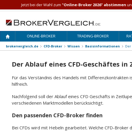
Jetzt bei der Wahl zum
"Online-Broker 2026" abstimmen
und
ONLINE-BROKER
TRADING-BROKER
RA
brokervergleich.de
CFD-Broker
Wissen
Basisinformationen
Der 
Der Ablauf eines CFD-Geschäftes in 
Für das Verständnis des Handels mit Differenzkontrakten is
hilfreich.
Nachfolgend soll der Ablauf eines CFD Geschäfts in Zeitlu
verschiedenen Marktmodellen berücksichtigt.
Den passenden CFD-Broker finden
Bei CFDs wird mit Hebeln gearbeitet. Welche CFD-Broker 