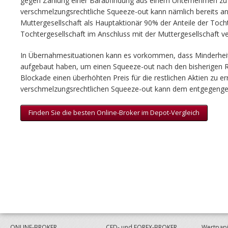
gegen Zahlung einer Barabfindung aus einem Unternehmen zu 
verschmelzungsrechtliche Squeeze-out kann nämlich bereits 
Muttergesellschaft als Hauptaktionär 90% der Anteile der Tocht
Tochtergesellschaft im Anschluss mit der Muttergesellschaft 
In Übernahmesituationen kann es vorkommen, dass Minderheit
aufgebaut haben, um einen Squeeze-out nach den bisherigen Re
Blockade einen überhöhten Preis für die restlichen Aktien zu e
verschmelzungsrechtlichen Squeeze-out kann dem entgegenge
Finden Sie die besten Online-Broker im Depot-Vergleich
ONLINE-BROKER
CFD- und FOREX-BROKER
Wertpapi