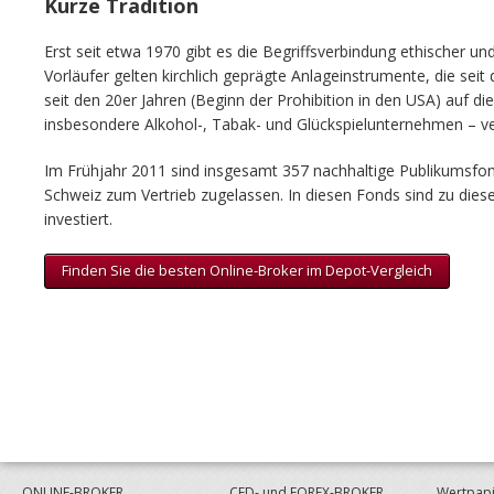
Kurze Tradition
Erst seit etwa 1970 gibt es die Begriffsverbindung ethischer u
Vorläufer gelten kirchlich geprägte Anlageinstrumente, die seit
seit den 20er Jahren (Beginn der Prohibition in den USA) auf die
insbesondere Alkohol-, Tabak- und Glückspielunternehmen – ve
Im Frühjahr 2011 sind insgesamt 357 nachhaltige Publikumsfon
Schweiz zum Vertrieb zugelassen. In diesen Fonds sind zu dies
investiert.
Finden Sie die besten Online-Broker im Depot-Vergleich
ONLINE-BROKER
CFD- und FOREX-BROKER
Wertpapi