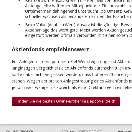
Beim Growth-Ansatz stehen die Perspektiven hinsichtli
Aktiengesellschaften im Mittelpunkt der Titelauswahl. In
Unternehmen dahingehend untersucht, ob Umsatz, Gewi
schneller wachsen als bei anderen Firmen der Branche o
Beim Value (deutsch:Wert)-Ansatz ist die günstige Bewer
Aktienanlage das wichtigste. Meist werden Aktien gesuc
eingestuft werden oftmals verbunden mit einer hohen D
Aktienfonds empfehlenswert
Für Anleger mit dem primären Ziel Wertsteigerung sind Aktien
langfristigen Vergleich erzielen Aktienfonds durchschnittlich 8%
sollte dabei nicht vergessen werden, dass höheren Chancen ge
stehen. Wegen der breiten Anlagestreuung eines Aktienfonds is
jedoch weit weniger risikoreich als eine Direktanlage in einzelne
Finden Sie die besten Online-Broker im Depot-Vergleich
ONLINE-BROKER
CFD- und FOREX-BROKER
Wertpapi