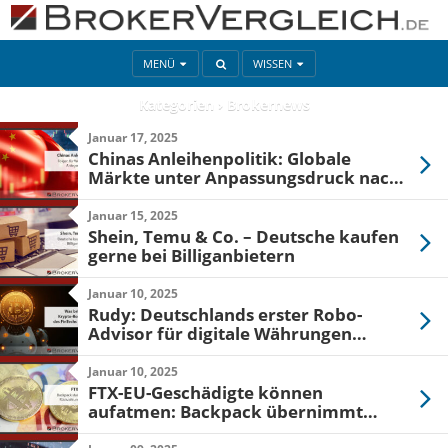
MENÜ
WISSEN
Kategorien ›
Brokernews
Januar 17, 2025
Chinas Anleihenpolitik: Globale
Märkte unter Anpassungsdruck nach
Kaufstopp
Januar 15, 2025
Shein, Temu & Co. – Deutsche kaufen
gerne bei Billiganbietern
Januar 10, 2025
Rudy: Deutschlands erster Robo-
Advisor für digitale Währungen
startet
Januar 10, 2025
FTX-EU-Geschädigte können
aufatmen: Backpack übernimmt
Rückzahlungen an europäische