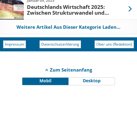
Kunden
Januar 09, 2025
Deutschlands Wirtschaft 2025:
Zwischen Strukturwandel und
globalen Herausforderungen
Weitere Artikel Aus Dieser Kategorie Laden…
Impressum
Datenschutzerklärung
Über uns (Redaktion)
Zum Seitenanfang
Mobil
Desktop