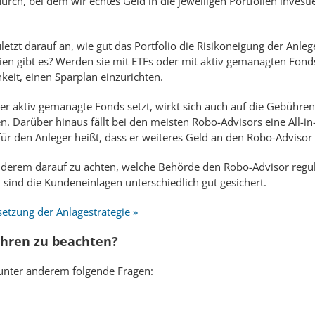
urch, bei dem wir echtes Geld in die jeweiligen Portfolien invest
tzt darauf an, wie gut das Portfolio die Risikoneigung der Anlege
gien gibt es? Werden sie mit ETFs oder mit aktiv gemanagten Fond
keit, einen Sparplan einzurichten.
er aktiv gemanagte Fonds setzt, wirkt sich auch auf die Gebühre
. Darüber hinaus fällt bei den meisten Robo-Advisors eine All-in
ür den Anleger heißt, dass er weiteres Geld an den Robo-Adviso
 anderem darauf zu achten, welche Behörde den Robo-Advisor regu
 sind die Kundeneinlagen unterschiedlich gut gesichert.
etzung der Anlagestrategie »
ühren zu beachten?
unter anderem folgende Fragen: