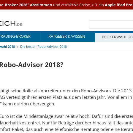
ne-Broker 2026" abstimmen
und attraktive Preise, z.B. ein
Apple iPad Pr
TRADING-BROKER
RATGEBER & WISSEN
BROKERWAHL 20
wahl 2018
Die besten Robo-Advisor 2018
 Robo-Advisor 2018?
tätigt seine Rolle als Vorreiter unter den Robo-Advisors. Die 201
AG verteidigt ihren ersten Platz aus dem letzten Jahr. Vor allem 
“ kann quirion überzeugen.
Euro ist die Mindestanlage zwar relativ hoch. Dafür sind die erst
uerhaft kostenfrei. Nur für Beträge darüber hinaus fällt das ant
mfort-Paket, das auch eine telefonische Beratung oder eine Bera