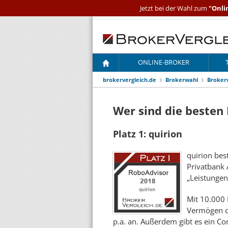
Jetzt bei der Wahl zum
"Onli
ONLINE-BROKER
brokervergleich.de
Brokerwahl
Broker
Wer sind die besten
Platz 1: quirion
quirion bes
Privatbank 
„Leistungen
Mit 10.000 
Vermögen da
p.a. an. Außerdem gibt es ein Co