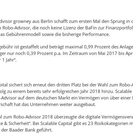
visor growney aus Berlin schafft zum ersten Mal den Sprung in d
 Robo-Advisor, die noch keine Lizenz der BaFin zur Finanzportfo
das Gebührenmodell sowie die bisherige Performance.
gebühr ist gestaffelt und beträgt maximal 0,99 Prozent des Anla
ger nur noch 0,39 Prozent p.a. Im Zeitraum von Mai 2017 bis Ap
 1 Jahr“.
pital sichert sich erneut den dritten Platz bei der Wahl zum Rob
olg zu einem bereits sehr erfolgreichen Jahr 2018 hinzu. Scalable 
-Advisor auf dem deutschen Markt ein Vermögen von über einer M
schaft hat das Unternehmen weiter ausgebaut.
l zum Robo-Advisor 2018 überzeugte die digitale Vermögensverwa
 & Sicherheit“. Bei Scalable Capital gibt es 23 Risikokategorien m
i der Baader Bank geführt.