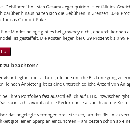
ie „Gebühren“ holt sich Gesamtsieger quirion. Hier fällt ins Gewic
ch darüber hinaus halten sich die Gebühren in Grenzen: 0,48 Pro
a. für das Comfort-Paket.
. Eine Mindestanlage gibt es bei growney nicht, dadurch können 
ell ist gestaffelt. Die Kosten liegen bei 0,39 Prozent bis 0,99 
ch »
t zu beachten?
dvisor beginnt meist damit, die persönliche Risikoneigung zu er
en. Je nach Anbieter gibt es eine unterschiedliche Anzahl von Anla
bei ihren Portfolien fast ausschließlich auf ETFs. Inzwischen gibt
as kann sich sowohl auf die Performance als auch auf die Koste
visor das angelegte Vermögen breit streuen, um das Risiko zu ver
hkeit gibt, einen Sparplan einzurichten – am besten schon ab ein