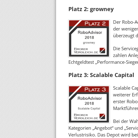
Platz 2: growney
Der Robo-Ad
der wenigen
überzeugt 
Die Service
zahlen Anle
Echtgeldtest „Performance-Sieger
Platz 3: Scalable Capital
Scalable Ca
weiterer Erf
erster Robo
Marktführer
Bei der Wah
Kategorien „Angebot“ und „Service
Verlustrisiko. Das Depot wird be