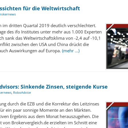
ussichten für die Weltwirtschaft
rokernews
h im dritten Quartal 2019 deutlich verschlechtert.
ge des ifo Institutes unter mehr aus 1.000 Experten
 sank das Weltwirtschaftsklima von -2,4 auf -10,1
nflikt zwischen den USA und China drückt die
uch Auswirkungen auf Europa.
(mehr …)
dvisors: Sinkende Zinsen, steigende Kurse
kernews
,
RoboAdvice
ng durch die EZB und die Korrektur des Leitzinses
 für ein paar sonnige Momente an den Märkten.
tiven Ergebnis aus dem Monat herauszugehen. Die
 von Brokervergleich.de erzielten im Schnitt eine