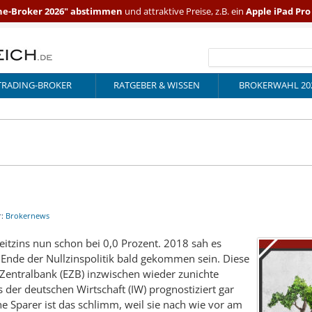
ne-Broker 2026" abstimmen
und attraktive Preise, z.B. ein
Apple iPad Pr
TRADING-BROKER
RATGEBER & WISSEN
BROKERWAHL 20
r:
Brokernews
Leitzins nun schon bei 0,0 Prozent. 2018 sah es
s Ende der Nullzinspolitik bald gekommen sein. Diese
Zentralbank (EZB) inzwischen wieder zunichte
s der deutschen Wirtschaft (IW) prognostiziert gar
he Sparer ist das schlimm, weil sie nach wie vor am