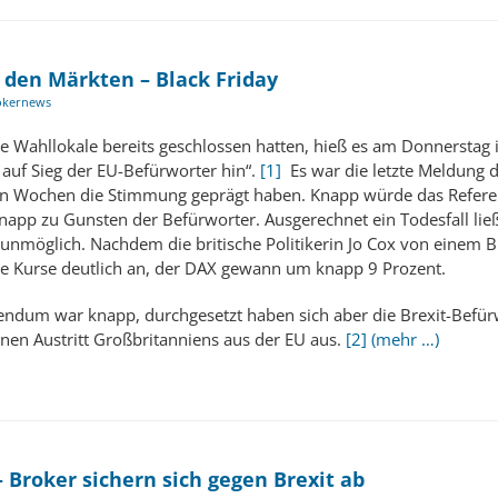
n den Märkten – Black Friday
okernews
Wahllokale bereits geschlossen hatten, hieß es am Donnerstag i
 auf Sieg der EU-Befürworter hin“.
[1]
Es war die letzte Meldung die
zten Wochen die Stimmung geprägt haben. Knapp würde das Referen
app zu Gunsten der Befürworter. Ausgerechnet ein Todesfall lie
i unmöglich. Nachdem die britische Politikerin Jo Cox von einem B
ie Kurse deutlich an, der DAX gewann um knapp 9 Prozent.
erendum war knapp, durchgesetzt haben sich aber die Brexit-Befü
inen Austritt Großbritanniens aus der EU aus.
[2]
(mehr …)
 Broker sichern sich gegen Brexit ab