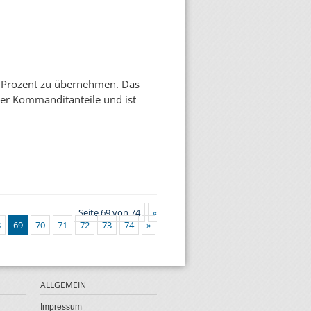
0 Prozent zu übernehmen. Das
 der Kommanditanteile und ist
Seite 69 von 74
«
8
69
70
71
72
73
74
»
ALLGEMEIN
Impressum