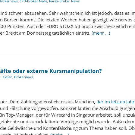
Brokernews
,
CFD-Broker News
,
Forex-Broker News
ind schwer abzusehen. Sehr wahrscheinlich ist jedoch, dass es im F
n Börsen kommt. Die letzten Wochen haben gezeigt, wie nervös di
.500 Punkten. Auch der EURO STOXX 50 brach zwischenzeitlich ei
r Brexit am Donnerstag tatsächlich eintritt.
(mehr …)
häfte oder externe Kursmanipulation?
r:
Aktien
,
Brokernews
euer. Dem Zahlungsdienstleister aus München,
der im letzten Ja
und Fälschung vorgeworfen. Konkret lauten die Anschuldigungen, 
in Top-Manager, der für Wirecard in Singapur arbeitet, soll unzu
efälschte und zurückdatierte Verträge möglich wurde. Außerdem b
n, die Geldwäsche und Kontenfälschung zum Thema haben soll. Ob
urde, ist jedoch unklar.
(mehr …)