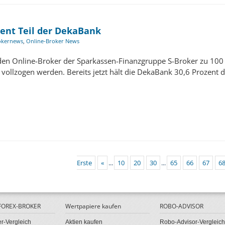
zent Teil der DekaBank
okernews
,
Online-Broker News
den Online-Broker der Sparkassen-Finanzgruppe S-Broker zu 10
es vollzogen werden. Bereits jetzt hält die DekaBank 30,6 Prozent
Erste
«
...
10
20
30
...
65
66
67
6
 FOREX-BROKER
Wertpapiere kaufen
ROBO-ADVISOR
r-Vergleich
Aktien kaufen
Robo-Advisor-Vergleich