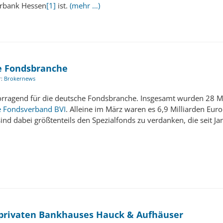
turbank Hessen
[1]
ist.
(mehr …)
ie Fondsbranche
r:
Brokernews
vorragend für die deutsche Fondsbranche. Insgesamt wurden 28 Mi
e Fondsverband BVI
. Alleine im März waren es 6,9 Milliarden Euro
nd dabei größtenteils den Spezialfonds zu verdanken, die seit Jan
es privaten Bankhauses Hauck & Aufhäuser