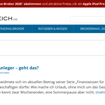
ne-Broker 2026" abstimmen
und attraktive Preise, z.B. ein
Apple iPad Pr
TRADING-BROKER
RATGEBER & WISSEN
BROKERWAHL 20
nleger – geht das?
kernews
idmete sich im aktuellen Beitrag seiner Serie „Finanzwissen für 
eschäftigen dürfte: Wie mache ich Urlaub, ohne mich um das G
se kennt zwar Wochenenden, eine Sommerpause aber nicht.
(mehr