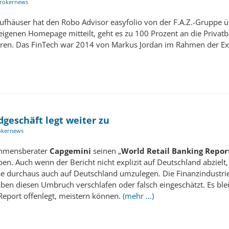
rokernews
ufhäuser hat den Robo Advisor easyfolio von der F.A.Z.-Gruppe 
eigenen Homepage mitteilt, geht es zu 100 Prozent an die Privatb
ieren. Das FinTech war 2014 von Markus Jordan im Rahmen der E
dgeschäft legt weiter zu
okernews
ehmensberater
Capgemini
seinen „
World Retail Banking Repor
ben. Auch wenn der Bericht nicht explizit auf Deutschland abzielt
se durchaus auch auf Deutschland umzulegen. Die Finanzindustrie 
n diesen Umbruch verschlafen oder falsch eingeschätzt. Es bleib
eport offenlegt, meistern können.
(mehr …)