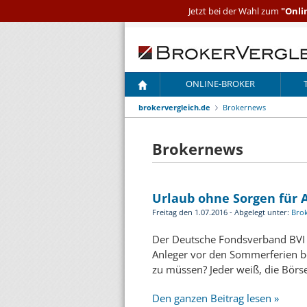
Jetzt bei der Wahl zum
"Onli
ONLINE-BROKER
brokervergleich.de
Brokernews
Brokernews
Urlaub ohne Sorgen für A
Freitag den 1.07.2016 - Abgelegt unter:
Bro
Der Deutsche Fondsverband BVI w
Anleger vor den Sommerferien b
zu müssen? Jeder weiß, die Bör
Den ganzen Beitrag lesen »