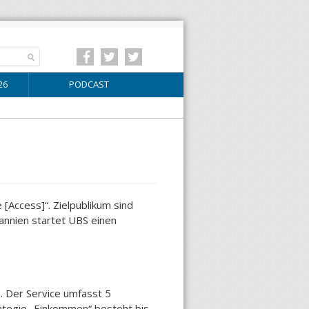
26
PODCAST
Access]“. Zielpublikum sind
annien startet UBS einen
 Der Service umfasst 5
ategie „Einkommen“ besteht bis