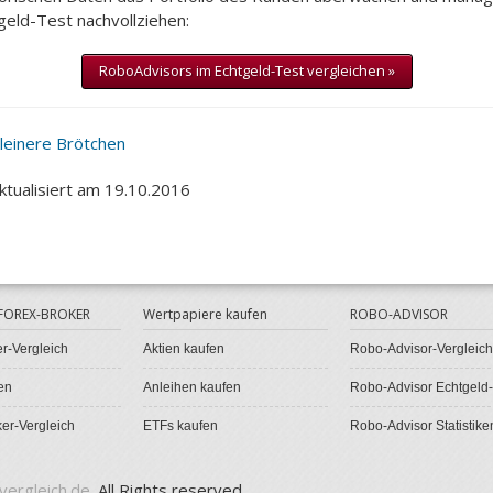
geld-Test nachvollziehen:
RoboAdvisors im Echtgeld-Test vergleichen »
kleinere Brötchen
aktualisiert am 19.10.2016
 FOREX-BROKER
Wertpapiere kaufen
ROBO-ADVISOR
r-Vergleich
Aktien kaufen
Robo-Advisor-Vergleich
en
Anleihen kaufen
Robo-Advisor Echtgeld-
er-Vergleich
ETFs kaufen
Robo-Advisor Statistike
vergleich.de
. All Rights reserved.