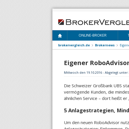
ONLINE-BROKER
brokervergleich.de
Brokernews
Eigen
Eigener RoboAdviso
Mittwoch den 19.10.2016 - Abgelegt unter
Die Schweizer Großbank UBS star
vermögende Kunden, die mindest
ähnlichen Service – dort heißt er
5 Anlagestrategien, Min
Um den neuen RoboAdvisor nutze
Anlagestrategien: Einkommen, R