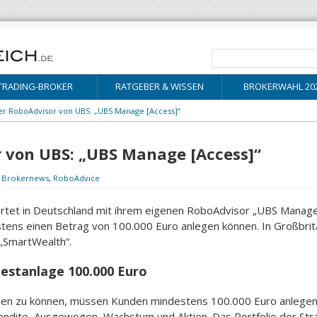
TRADING-BROKER
RATGEBER & WISSEN
BROKERWAHL 20
er RoboAdvisor von UBS: „UBS Manage [Access]“
r von UBS: „UBS Manage [Access]“
:
Brokernews
,
RoboAdvice
tet in Deutschland mit ihrem eigenen RoboAdvisor „UBS Manage [
ens einen Betrag von 100.000 Euro anlegen können. In Großbrit
 „SmartWealth“.
destanlage 100.000 Euro
n zu können, müssen Kunden mindestens 100.000 Euro anlegen.
endite, Ausgewogen, Wachstum und Aktien. Das Portfolio der Str