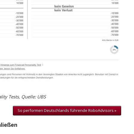
lity Tests, Quelle: UBS
So performen Deutschlands führende RoboAdvisors »
hließen