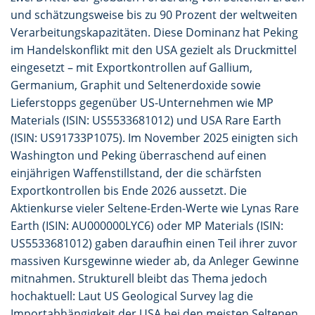
und schätzungsweise bis zu 90 Prozent der weltweiten
Verarbeitungskapazitäten. Diese Dominanz hat Peking
im Handelskonflikt mit den USA gezielt als Druckmittel
eingesetzt – mit Exportkontrollen auf Gallium,
Germanium, Graphit und Seltenerdoxide sowie
Lieferstopps gegenüber US-Unternehmen wie MP
Materials (ISIN: US5533681012) und USA Rare Earth
(ISIN: US91733P1075). Im November 2025 einigten sich
Washington und Peking überraschend auf einen
einjährigen Waffenstillstand, der die schärfsten
Exportkontrollen bis Ende 2026 aussetzt. Die
Aktienkurse vieler Seltene-Erden-Werte wie Lynas Rare
Earth (ISIN: AU000000LYC6) oder MP Materials (ISIN:
US5533681012) gaben daraufhin einen Teil ihrer zuvor
massiven Kursgewinne wieder ab, da Anleger Gewinne
mitnahmen. Strukturell bleibt das Thema jedoch
hochaktuell: Laut US Geological Survey lag die
Importabhängigkeit der USA bei den meisten Seltenen