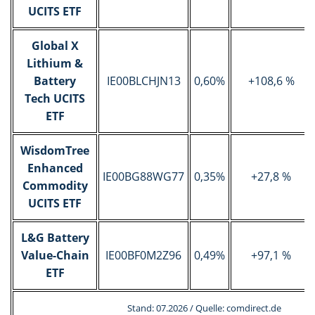
UCITS ETF
Global X
Lithium &
Battery
IE00BLCHJN13
0,60%
+108,6 %
Tech UCITS
ETF
WisdomTree
Enhanced
IE00BG88WG77
0,35%
+27,8 %
Commodity
UCITS ETF
L&G Battery
Value-Chain
IE00BF0M2Z96
0,49%
+97,1 %
ETF
Stand: 07.2026 / Quelle: comdirect.de