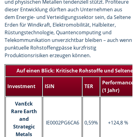
und physischen Metallen tendenziell stützt. Profiteure
dieser Entwicklung dürften auch Unternehmen aus
dem Energie- und Verteidigungssektor sein, da Seltene
Erden für Windkraft, Elektromobilität, Halbleiter,
Rüstungstechnologie, Quantencomputing und
Telekommunikation unverzichtbar bleiben – auch wenn
punktuelle Rohstoffengpässe kurzfristig
Produktionsrisiken erzeugen können.
Auf einen Blick: Kritische Rohstoffe und Seltene 
Performance
Investment
ISIN
TER
(1 Jahr)
VanEck
Rare Earth
and
IE0002PG6CA6
0,59%
+124,8 %
Strategic
Metals