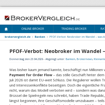
ONLINE-BROKER
TRADING-BROKER
RA
brokervergleich.de
Banken
PFOF-Verbot: Neobroker im Wandel – was An
PFOF-Verbot: Neobroker im Wandel –
Donnerstag den 23.04.2026 - Abgelegt unter:
Banken
,
Brokernews
,
Kleinanl
Was bisher kaum jemand kannte, beschäftigt nun Millionen 
Payment for Order Flow
– das stille Geschäft hinter de
Juli 2026 ist damit EU-weit Schluss. Die Regulierer wollen
und Interessenkonflikte beseitigen. Doch die eigentliche Fr
nicht, warum das Modell verboten wird – sondern was da
Brüssel die Spielregeln neu schreibt, haben Trade Republic, 
längst begonnen, ihre Geschäftsmodelle umzubauen – teils l