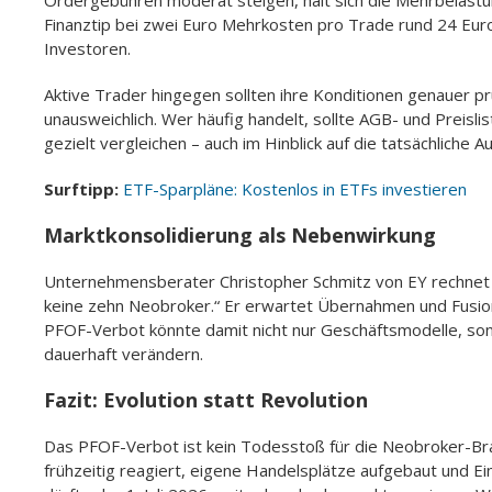
Ordergebühren moderat steigen, hält sich die Mehrbelastu
Finanztip bei zwei Euro Mehrkosten pro Trade rund 24 Eur
Investoren.
Aktive Trader hingegen sollten ihre Konditionen genauer 
unausweichlich. Wer häufig handelt, sollte AGB- und Preisl
gezielt vergleichen – auch im Hinblick auf die tatsächliche
Surftipp:
ETF-Sparpläne: Kostenlos in ETFs investieren
Marktkonsolidierung als Nebenwirkung
Unternehmensberater Christopher Schmitz von EY rechnet mi
keine zehn Neobroker.“ Er erwartet Übernahmen und Fusion
PFOF-Verbot könnte damit nicht nur Geschäftsmodelle, s
dauerhaft verändern.
Fazit: Evolution statt Revolution
Das PFOF-Verbot ist kein Todesstoß für die Neobroker-Bra
frühzeitig reagiert, eigene Handelsplätze aufgebaut und Ei