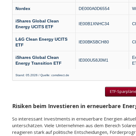
Nordex
DE000A0D6554
Wi
iShares Global Clean
IE00B1XNHC34
C
Energy UCITS ETF
L&G Clean Energy UCITS
IE00BK5BCH80
C
ETF
iShares Global Clean
En
IE000U58J0M1
Energy Transition ETF
E
Stand: 05.2026 / Quelle: comdirect.de
ETF-Sparpläne
Risiken beim Investieren in erneuerbare Ener
So interessant Investments in erneuerbare Energien aktuell
unterschätzen. Viele Unternehmen aus dem Bereich Solarene
reagieren stark auf politische Entscheidungen, Förderprog