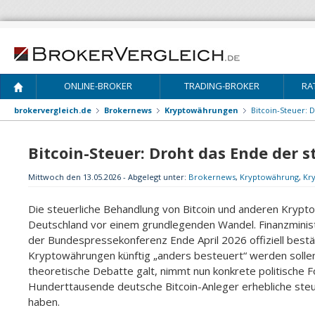
ONLINE-BROKER
TRADING-BROKER
RA
brokervergleich.de
Brokernews
Kryptowährungen
Bitcoin-Steuer: 
Bitcoin-Steuer: Droht das Ende der s
Mittwoch den 13.05.2026 - Abgelegt unter:
Brokernews
,
Kryptowährung
,
Kr
Die steuerliche Behandlung von Bitcoin und anderen Krypt
Deutschland vor einem grundlegenden Wandel. Finanzministe
der Bundespressekonferenz Ende April 2026 offiziell bestä
Kryptowährungen künftig „anders besteuert“ werden sollen
theoretische Debatte galt, nimmt nun konkrete politische 
Hunderttausende deutsche Bitcoin-Anleger erhebliche ste
haben.