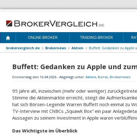
ONLINE-BROKER
TRADING-BROKER
RA
brokervergleich.de
Brokernews
Aktien
Buffett: Gedanken zu Apple
Buffett: Gedanken zu Apple und z
Donnerstag den 16.04.2026 - Abgelegt unter:
Aktien
,
Börse
,
Brokernews
95 Jahre alt, inzwischen (mehr oder weniger) zurückgetret
Stimme die Aktienmärkte erreicht, steigt die Aufmerksamk
hat sich Börsen-Legende Warren Buffett noch einmal zu W
TV-Interview mit CNBCs „Squawk Box“ ein paar Anlagedetails
Aussagen zu seinem Investment in Apple waren verblüffen
Das Wichtigste im Überblick