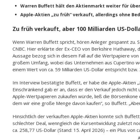
Warren Buffett hält den Aktienmarkt weiter für üb
Apple-Aktien „zu früh“ verkauft, allerdings ohne Be
Zu früh verkauft, aber 100 Milliarden US-Do
Wenn Warren Buffett spricht, hören Anleger gespannt zu. 
CNBC. Hier erklärte der Ex-CEO von Berkshire Hathaway, d
Aussage bezog sich in diesem Fall auf die Wertpapiere von A
großem Umfang, wobei das Unternehmen aus Cupertino weite
einem Wert von ca. 59 Milliarden US-Dollar entspricht bzw. 
Im Interview bestätigte Buffett, er habe die Apple-Aktien „z
Einschränkend gab er an, dass er den Verkauf jedoch nich
Apple-Wertpapieren zukaufen würde, ließ die Börsenikone of
dem wir eine große Menge davon kaufen“, so Buffett. „Aber 
Hinsichtlich der verkauften Apple-Aktien konnte sich Buffet
schlechter Deal, wenngleich die Kursentwicklung zuletzt no
ca. 258,77 US-Dollar (Stand: 15. April 2026) – ein Plus von c