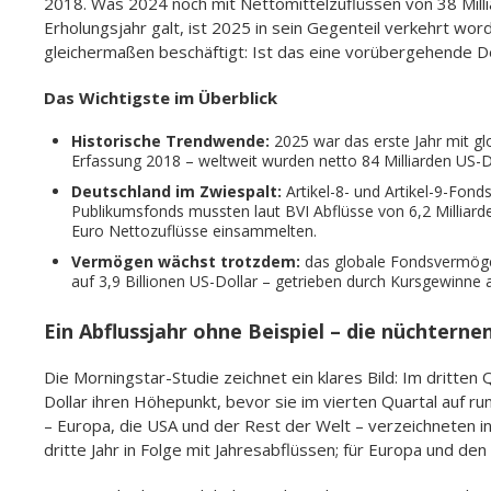
2018. Was 2024 noch mit Nettomittelzuflüssen von 38 Milli
Erholungsjahr galt, ist 2025 in sein Gegenteil verkehrt wo
gleichermaßen beschäftigt: Ist das eine vorübergehende De
Das Wichtigste im Überblick
Historische Trendwende:
2025 war das erste Jahr mit g
Erfassung 2018 – weltweit wurden netto 84 Milliarden US-D
Deutschland im Zwiespalt:
Artikel-8- und Artikel-9-Fond
Publikumsfonds mussten laut BVI Abflüsse von 6,2 Milliard
Euro Nettozuflüsse einsammelten.
Vermögen wächst trotzdem:
das globale Fondsvermögen
auf 3,9 Billionen US-Dollar – getrieben durch Kursgewinne 
Ein Abflussjahr ohne Beispiel – die nüchterne
Die Morningstar-Studie zeichnet ein klares Bild: Im dritten 
Dollar ihren Höhepunkt, bevor sie im vierten Quartal auf ru
– Europa, die USA und der Rest der Welt – verzeichneten i
dritte Jahr in Folge mit Jahresabflüssen; für Europa und d