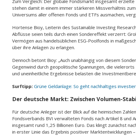
Zum Vergleich: Der globale Fondsmarkt insgesamt erzielte 
stehen damit in einem immer stärkeren Missverhältnis zum 
Universums aller offenen Fonds und ETFs ausmachen, vergl
Hortense Bioy, Leiterin des Sustainable Investing Research 
Abflüsse seien teils durch einen Sondereffekt verzerrt: Gro
Vermögen aus handelsüblichen ESG-Poolfonds in maßgesc
über ihre Anlagen zu erlangen.
Dennoch betont Bioy: „Auch unabhängig von diesem Sondere
Gegenwind durch geopolitische Spannungen, die vielerorts
und uneinheitliche Ergebnisse belasten die Investmentberei
Surftipp:
Grüne Geldanlage: So geht nachhaltiges investie
Der deutsche Markt: Zwischen Volumen-Stabi
Für deutsche Anleger ist der Blick auf die heimischen Zahl
Fondsverbands BVI verwalteten Fonds nach Artikel 8 und 
insgesamt rund 1,25 Billionen Euro. Das klingt zunächst nach 
in erster Linie das Ergebnis positiver Marktentwicklungen – 