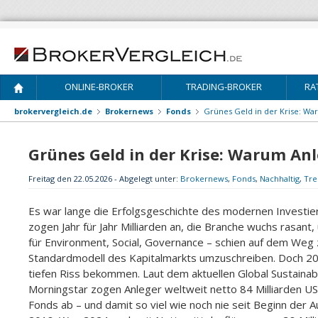
ONLINE-BROKER
TRADING-BROKER
RA
brokervergleich.de
Brokernews
Fonds
Grünes Geld in der Krise: Wa
Grünes Geld in der Krise: Warum An
Freitag den 22.05.2026 - Abgelegt unter:
Brokernews
,
Fonds
,
Nachhaltig
,
Tre
Es war lange die Erfolgsgeschichte des modernen Investie
zogen Jahr für Jahr Milliarden an, die Branche wuchs rasant
für Environment, Social, Governance – schien auf dem Weg 
Standardmodell des Kapitalmarkts umzuschreiben. Doch 202
tiefen Riss bekommen. Laut dem aktuellen Global Sustaina
Morningstar zogen Anleger weltweit netto 84 Milliarden US
Fonds ab – und damit so viel wie noch nie seit Beginn der A