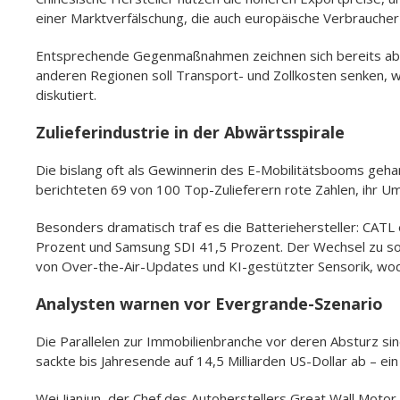
einer Marktverfälschung, die auch europäische Verbraucher 
Entsprechende Gegenmaßnahmen zeichnen sich bereits ab: 
anderen Regionen soll Transport- und Zollkosten senken, 
diskutiert.
Zulieferindustrie in der Abwärtsspirale
Die bislang oft als Gewinnerin des E-Mobilitätsbooms geha
berichteten 69 von 100 Top-Zulieferern rote Zahlen, ihr Um
Besonders dramatisch traf es die Batteriehersteller: CATL
Prozent und Samsung SDI 41,5 Prozent. Der Wechsel zu so
von Over-the-Air-Updates und KI-gestützter Sensorik, wodu
Analysten warnen vor Evergrande-Szenario
Die Parallelen zur Immobilienbranche vor deren Absturz 
sackte bis Jahresende auf 14,5 Milliarden US-Dollar ab – 
Wei Jianjun, der Chef des Autoherstellers Great Wall Motor