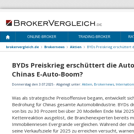
ONLINE-BROKER
TRADING-BROKER
RA
brokervergleich.de
Brokernews
Aktien
BYDs Preiskrieg erschüttert
BYDs Preiskrieg erschüttert die Au
Chinas E-Auto-Boom?
Donnerstag den 3.07.2025 - Abgelegt unter:
Aktien
,
Brokernews
,
Internation
Was als strategische Preisoffensive begann, entwickelt sich
Bedrohung für Chinas gesamte Automobilindustrie. BYDs d
von bis zu 30 Prozent bei über 20 Modellen Ende Mai 2025
Kettenreaktion ausgelöst, die Branchenexperten bereits m
Immobilienriesen Evergrande vergleichen. Während der chi
seine Verkaufsziele für 2025 zu erreichen versucht, warne