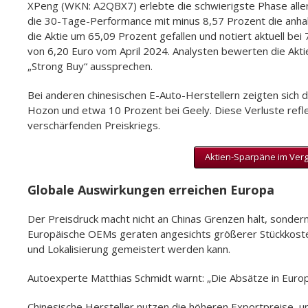
XPeng (WKN: A2QBX7) erlebte die schwierigste Phase aller
die 30-Tage-Performance mit minus 8,57 Prozent die anha
die Aktie um 65,09 Prozent gefallen und notiert aktuell be
von 6,20 Euro vom April 2024. Analysten bewerten die Akti
„Strong Buy“ aussprechen.
Bei anderen chinesischen E-Auto-Herstellern zeigten sich 
Hozon und etwa 10 Prozent bei Geely. Diese Verluste reflek
verschärfenden Preiskriegs.
Aktien-Sparpäne im Vergle
Globale Auswirkungen erreichen Europa
Der Preisdruck macht nicht an Chinas Grenzen halt, sonde
Europäische OEMs geraten angesichts größerer Stückkoste
und Lokalisierung gemeistert werden kann.
Autoexperte Matthias Schmidt warnt: „Die Absätze in Europ
Chinesische Hersteller nutzen die höheren Exportpreise, u