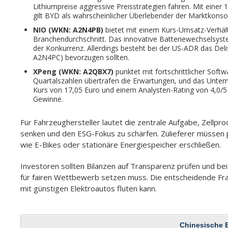
Lithiumpreise aggressive Preisstrategien fahren. Mit eine
gilt BYD als wahrscheinlicher Überlebender der Marktkonsol
NIO (WKN: A2N4PB)
bietet mit einem Kurs-Umsatz-Verhält
Branchendurchschnitt. Das innovative Batteriewechselsys
der Konkurrenz. Allerdings besteht bei der US-ADR das Del
A2N4PC) bevorzugen sollten.
XPeng (WKN: A2QBX7)
punktet mit fortschrittlicher Sof
Quartalszahlen übertrafen die Erwartungen, und das Untern
Kurs von 17,05 Euro und einem Analysten-Rating von 4,0/5
Gewinne.
Für Fahrzeughersteller lautet die zentrale Aufgabe, Zellp
senken und den ESG-Fokus zu schärfen. Zulieferer müssen
wie E-Bikes oder stationäre Energiespeicher erschließen.
Investoren sollten Bilanzen auf Transparenz prüfen und bei O
für fairen Wettbewerb setzen muss. Die entscheidende Fr
mit günstigen Elektroautos fluten kann.
Chinesische E