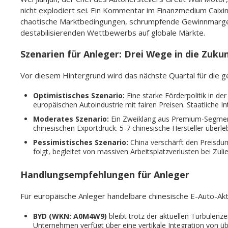
nicht explodiert sei. Ein Kommentar im Finanzmedium Caixin i
chaotische Marktbedingungen, schrumpfende Gewinnmargen,
destabilisierenden Wettbewerbs auf globale Märkte.
Szenarien für Anleger: Drei Wege in die Zuku
Vor diesem Hintergrund wird das nächste Quartal für die g
Optimistisches Szenario:
Eine starke Förderpolitik in d
europäischen Autoindustrie mit fairen Preisen. Staatliche In
Moderates Szenario:
Ein Zweiklang aus Premium-Segmente
chinesischen Exportdruck. 5-7 chinesische Hersteller überle
Pessimistisches Szenario:
China verschärft den Preisdu
folgt, begleitet von massiven Arbeitsplatzverlusten bei Z
Handlungsempfehlungen für Anleger
Für europäische Anleger handelbare chinesische E-Auto-Akt
BYD (WKN: A0M4W9)
bleibt trotz der aktuellen Turbulenz
Unternehmen verfügt über eine vertikale Integration von ü