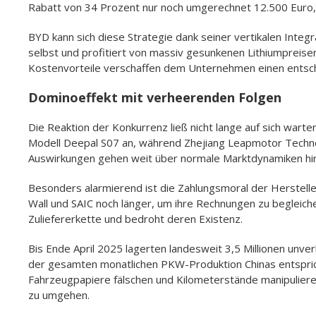
Rabatt von 34 Prozent nur noch umgerechnet 12.500 Euro, e
BYD kann sich diese Strategie dank seiner vertikalen Integ
selbst und profitiert von massiv gesunkenen Lithiumpreisen
Kostenvorteile verschaffen dem Unternehmen einen entsc
Dominoeffekt mit verheerenden Folgen
Die Reaktion der Konkurrenz ließ nicht lange auf sich wart
Modell Deepal S07 an, während Zhejiang Leapmotor Techno
Auswirkungen gehen weit über normale Marktdynamiken hi
Besonders alarmierend ist die Zahlungsmoral der Herstelle
Wall und SAIC noch länger, um ihre Rechnungen zu begleich
Zuliefererkette und bedroht deren Existenz.
Bis Ende April 2025 lagerten landesweit 3,5 Millionen unve
der gesamten monatlichen PKW-Produktion Chinas entspricht
Fahrzeugpapiere fälschen und Kilometerstände manipulier
zu umgehen.