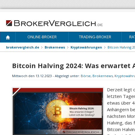
ONLINE-BROKER
TRADING-BROKER
RA
brokervergleich.de
Brokernews
Kryptowährungen
Bitcoin Halving 2
Bitcoin Halving 2024: Was erwartet A
Mittwoch den 13.12.2023 - Abgelegt unter:
Börse
,
Brokernews
,
Kryptowähr
Derzeit legt 
letzten Tage
etwas über 40
Anhängern be
nächsten Mon
Halving, das 
Bitcoin Halvi