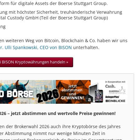
form für digitale Assets der Boerse Stuttgart Group.
ung mit höchster Sicherheit, treuhänderische Verwahrung
ital Custody GmbH (Teil der Boerse Stuttgart Group)
ung
en weiteren Weg von Bitcoin, Blockchain & Co. haben wir uns
Dr. Ulli Spankowski, CEO von BISON
unterhalten.
i BISON Kryptowährungen handeln »
26 – jetzt abstimmen und wertvolle Preise gewinnen!
en der Brokerwahl 2026 auch ihre Kryptobörse des Jahres
der Abstimmung nimmt nur wenige Minuten Zeit in