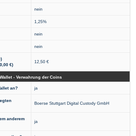
nein
1,25%
nein
nein
)
12,50 €
0,00 €)
Wallet - Verwahrung der Coins
allet an?
ja
legten
Boerse Stuttgart Digital Custody GmbH
nem anderem
ja