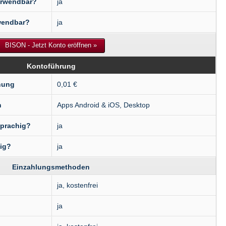
verwendbar?
ja
rwendbar?
ja
BISON - Jetzt Konto eröffnen »
Kontoführung
nung
0,01 €
n
Apps Android & iOS, Desktop
prachig?
ja
ig?
ja
Einzahlungsmethoden
ja, kostenfrei
ja