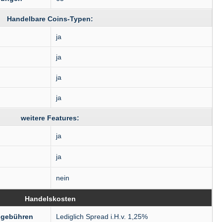
Handelbare Coins-Typen:
ja
ja
ja
ja
weitere Features:
ja
ja
nein
Handelskosten
sgebühren
Lediglich Spread i.H.v. 1,25%