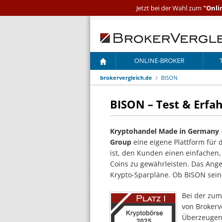
Jetzt bei der Wahl zum
"Onli
ONLINE-BROKER
brokervergleich.de
BISON
BISON – Test & Erfa
Kryptohandel Made in Germany
Group
eine eigene Plattform für
ist, den Kunden einen einfachen
Coins zu gewährleisten. Das Ange
Krypto-Sparpläne. Ob BISON sein
Bei der zum
von Brokerv
Überzeugen 