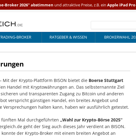
ne-Broker 2026" abstimmen
und attraktive Preise, z.B. ein
Apple iPad Pr
TRADING-BROKER
RATGEBER & WISSEN
BROKERWAHL 20
hrungen
– Mit der Krypto-Plattform BISON bietet die
Boerse Stuttgart
 den Handel mit Kryptowährungen an. Das selbsternannte Ziel
, sicheren und transparenten Zugang zu Bitcoin und anderen
bot verspricht günstigen Handel, ein breites Angebot und
e Versprechungen halten kann, haben wir ausführlich getestet.
 fünften Mal durchgeführten
„Wahl zur Krypto-Börse 2025“
ergleich.de geht der Sieg auch dieses Jahr verdient an BISON.
konnte der Krypto-Broker mit einem breiten Angebot an