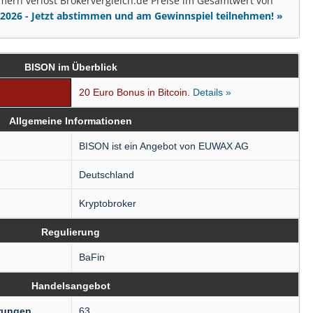
mern verlost Brokervergleich.de Preise im Gesamtwert von
2026 - Jetzt abstimmen und am Gewinnspiel teilnehmen! »
BISON im Überblick
20 Euro Bonus in Bitcoin.
Details »
Allgemeine Informationen
BISON ist ein Angebot von EUWAX AG
Deutschland
Kryptobroker
Regulierung
BaFin
Handelsangebot
rungen
63