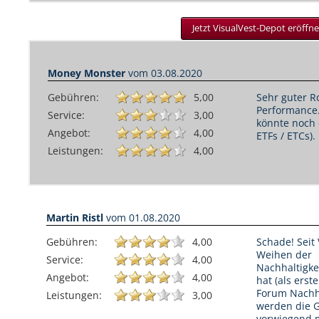
Jetzt VisualVest-Depot eröffne
Money Monster
vom
03.08.2020
Gebühren:
5,00
Sehr guter R
Performance
Service:
3,00
könnte noch 
Angebot:
4,00
ETFs / ETCs).
Leistungen:
4,00
Martin Ristl
vom
01.08.2020
Gebühren:
4,00
Schade! Seit
Weihen der
Service:
4,00
Nachhaltigkei
Angebot:
4,00
hat (als erst
Forum Nachha
Leistungen:
3,00
werden die G