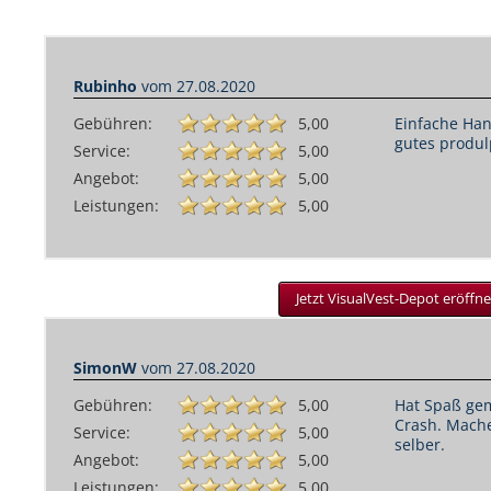
Rubinho
vom
27.08.2020
Gebühren:
5,00
Einfache Han
gutes produl
Service:
5,00
Angebot:
5,00
Leistungen:
5,00
Jetzt VisualVest-Depot eröffne
SimonW
vom
27.08.2020
Gebühren:
5,00
Hat Spaß ge
Crash. Mach
Service:
5,00
selber.
Angebot:
5,00
Leistungen:
5,00