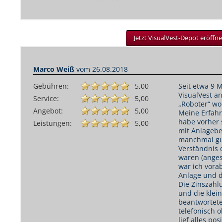
Jetzt VisualVest-Depot eröffne
Marco Weiß
vom
26.08.2018
Gebühren:
5,00
Seit etwa 9 
VisualVest a
Service:
5,00
„Roboter“ wol
Angebot:
5,00
Meine Erfah
habe vorher 
Leistungen:
5,00
mit Anlagebe
manchmal gu
Verständnis 
waren (anges
war ich vorab
Anlage und 
Die Zinszahl
und die klein
beantwortet
telefonisch 
lief alles pos