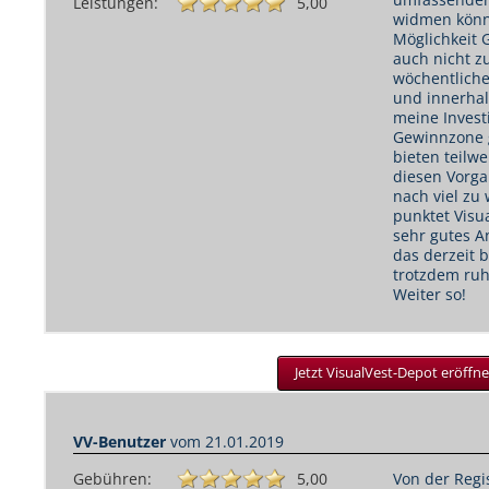
umfassenden
Leistungen:
5,00
widmen könne
Möglichkeit 
auch nicht z
wöchentliche
und innerhal
meine Invest
Gewinnzone g
bieten teilwe
diesen Vorg
nach viel zu 
punktet Visua
sehr gutes A
das derzeit 
trotzdem ruh
Weiter so!
Jetzt VisualVest-Depot eröffne
VV-Benutzer
vom
21.01.2019
Gebühren:
5,00
Von der Regi