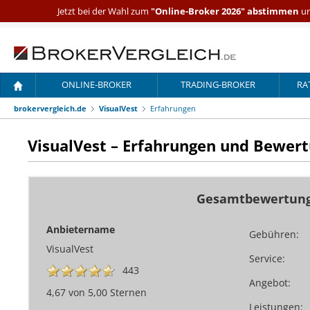
Jetzt bei der Wahl zum
"Online-Broker 2026" abstimmen
un
ONLINE-BROKER
TRADING-BROKER
RA
brokervergleich.de
VisualVest
Erfahrungen
VisualVest – Erfahrungen und Bewer
Gesamtbewertun
Anbietername
Gebühren:
VisualVest
Service:
443
Angebot:
4,67 von 5,00 Sternen
Leistungen: