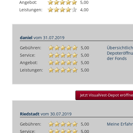
Angebot:
5,00
Leistungen:
4,00
daniel
vom
31.07.2019
Gebühren:
5,00
Übersichtlic
Depoteröffnu
Service:
5,00
der Fonds
Angebot:
5,00
Leistungen:
5,00
Jetzt VisualVest-Depot eröffne
Riedstadt
vom
30.07.2019
Gebühren:
5,00
Meine Erfahr
Service:
5,00