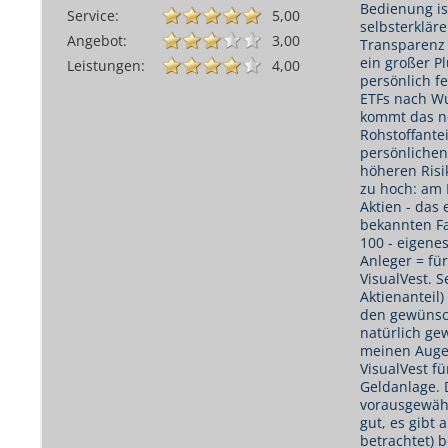
Bedienung ist
Service:
5,00
selbsterklär
Angebot:
3,00
Transparenz 
ein großer P
Leistungen:
4,00
persönlich fe
ETFs nach Wu
kommt das n
Rohstoffantei
persönlichen
höheren Risik
zu hoch: am 
Aktien - das 
bekannten Fa
100 - eigenes
Anleger = fü
VisualVest. S
Aktienanteil
den gewünsch
natürlich gew
meinen Augen
VisualVest fü
Geldanlage. 
vorausgewähl
gut, es gibt 
betrachtet) 