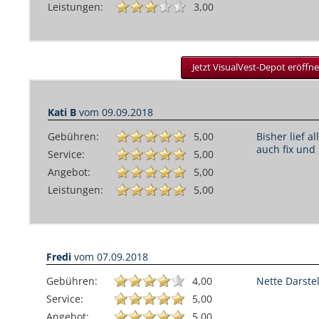
Leistungen:
3,00
Jetzt VisualVest-Depot eröffne
Kati B
vom
09.09.2018
Gebühren:
5,00
Bisher lief a
auch fix und 
Service:
5,00
Angebot:
5,00
Leistungen:
5,00
Fredi
vom
07.09.2018
Gebühren:
4,00
Nette Darste
Service:
5,00
Angebot:
5,00