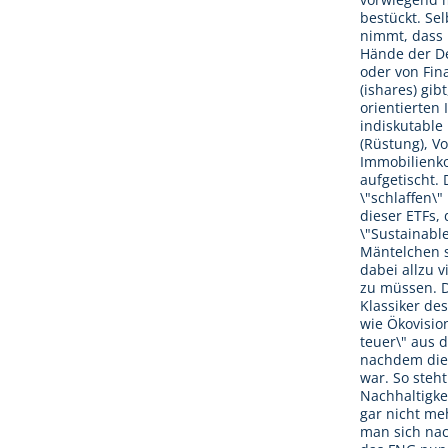
vorwiegend m
bestückt. Se
nimmt, dass 
Hände der De
oder von Fin
(ishares) gi
orientierten 
indiskutable
(Rüstung), Vo
Immobilienko
aufgetischt. 
\"schlaffen\"
dieser ETFs, 
\"Sustainabl
Mäntelchen 
dabei allzu 
zu müssen. D
Klassiker de
wie Ökovisio
teuer\" aus 
nachdem die 
war. So steh
Nachhaltigkei
gar nicht me
man sich nac