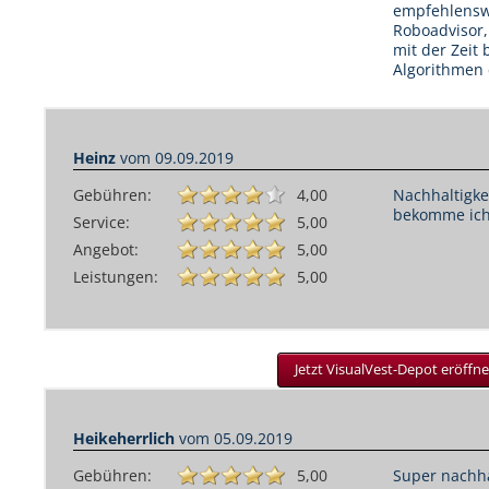
empfehlensw
Roboadvisor,
mit der Zeit
Algorithmen 
Heinz
vom
09.09.2019
Gebühren:
4,00
Nachhaltigkei
bekomme ich
Service:
5,00
Angebot:
5,00
Leistungen:
5,00
Jetzt VisualVest-Depot eröffne
Heikeherrlich
vom
05.09.2019
Gebühren:
5,00
Super nachha