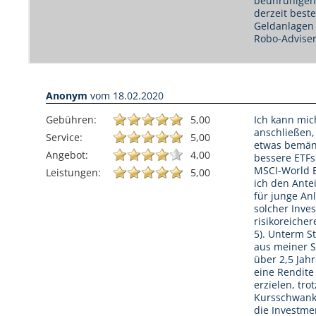
beunruhigen
derzeit best
Geldanlagen 
Robo-Adviser
Anonym
vom
18.02.2020
Gebühren:
5,00
Ich kann mic
anschließen,
Service:
5,00
etwas bemäng
Angebot:
4,00
bessere ETFs
MSCI-World E
Leistungen:
5,00
ich den Antei
für junge Anl
solcher Inves
risikoreicher
5). Unterm S
aus meiner S
über 2,5 Jah
eine Rendite
erzielen, tro
Kursschwanku
die Investmen