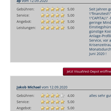
ap
vom
12.09.2020
Gebühren:
5,00
Seit Jahren 
\"finanztest\
Service:
5,00
\"CAPITAL\" -
Angebot:
5,00
geringe Mind
Einstiegshür
Leistungen:
5,00
günstige Kost
Anlage-Profi
Service, vor
Krisenzeitra
Monatsdurchs
Juni 2020 !
Jetzt VisualVest-Depot eröffne
Jakob Michael
vom
12.09.2020
Gebühren:
4,00
alles sehr gu
Service:
5,00
Angebot:
5,00