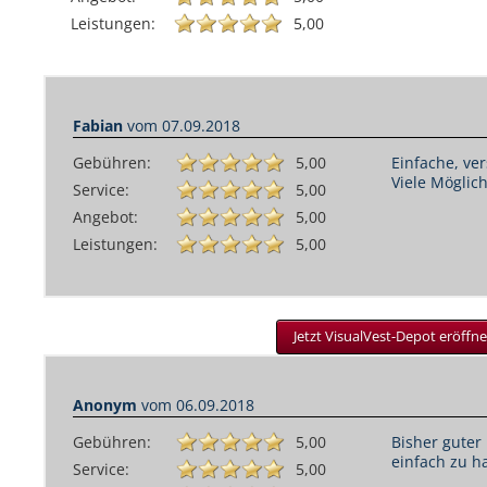
Leistungen:
5,00
Fabian
vom
07.09.2018
Gebühren:
5,00
Einfache, ve
Viele Möglic
Service:
5,00
Angebot:
5,00
Leistungen:
5,00
Jetzt VisualVest-Depot eröffne
Anonym
vom
06.09.2018
Gebühren:
5,00
Bisher gute
einfach zu 
Service:
5,00