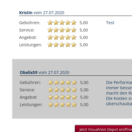
Kristin
vom
27.07.2020
Gebühren:
5,00
Test
Service:
5,00
Angebot:
5,00
Leistungen:
5,00
Obelix59
vom
27.07.2020
Gebühren:
5,00
Die Performa
immer besser
Service:
5,00
macht den R
Angebot:
5,00
Die Kosten s
überschauba
Leistungen:
5,00
Jetzt VisualVest-Depot eröffne