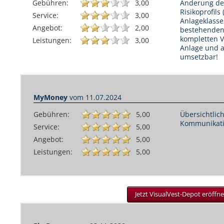
Gebühren:
3,00
Änderung der
Risikoprofil
Service:
3,00
Anlageklasse
Angebot:
2,00
bestehenden
kompletten 
Leistungen:
3,00
Anlage und 
umsetzbar!
MyMoney
vom
11.07.2024
Gebühren:
5,00
Übersichtlic
Kommunikati
Service:
5,00
Angebot:
5,00
Leistungen:
5,00
Jetzt VisualVest-Depot eröffne