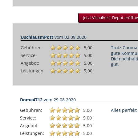
Jetzt VisualVest-Depot eröffne
UschiausmPott
vom
02.09.2020
Gebühren:
5,00
Trotz Corona
gute Kommun
Service:
5,00
Die nachhalti
Angebot:
5,00
gut.
Leistungen:
5,00
Dome4712
vom
29.08.2020
Gebühren:
5,00
Alles perfekt
Service:
5,00
Angebot:
5,00
Leistungen:
5,00