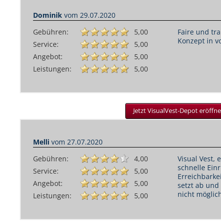
Dominik
vom
29.07.2020
Gebühren:
5,00
Faire und tr
Konzept in vo
Service:
5,00
Angebot:
5,00
Leistungen:
5,00
Jetzt VisualVest-Depot eröffne
Melli
vom
27.07.2020
Gebühren:
4,00
Visual Vest,
schnelle Ein
Service:
5,00
Erreichbarke
Angebot:
5,00
setzt ab un
nicht möglic
Leistungen:
5,00