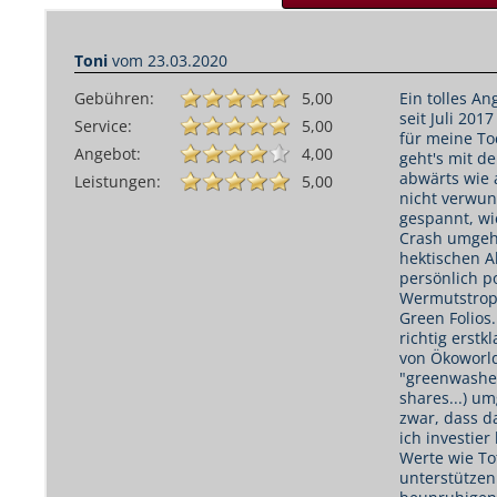
Toni
vom
23.03.2020
Gebühren:
5,00
Ein tolles A
seit Juli 201
Service:
5,00
für meine To
Angebot:
4,00
geht's mit d
abwärts wie 
Leistungen:
5,00
nicht verwun
gespannt, wi
Crash umgehe
hektischen Ak
persönlich po
Wermutstropf
Green Folios
richtig erstk
von Ökoworld
"greenwashed
shares...) um
zwar, dass d
ich investier
Werte wie To
unterstützen 