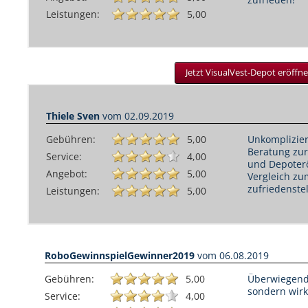
zufrieden!
Leistungen:
5,00
Jetzt VisualVest-Depot eröffne
Thiele Sven
vom
02.09.2019
Gebühren:
5,00
Unkomplizier
Beratung zu
Service:
4,00
und Depoter
Angebot:
5,00
Vergleich z
zufriedenste
Leistungen:
5,00
RoboGewinnspielGewinner2019
vom
06.08.2019
Gebühren:
5,00
Überwiegend
sondern wirk
Service:
4,00