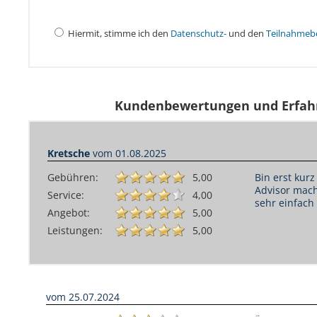
Hiermit, stimme ich den
Datenschutz-
und den
Teilnahmeb
Kundenbewertungen und Erfah
Kretsche
vom
01.08.2025
Gebühren:
5,00
Bin erst kur
Advisor macht
Service:
4,00
sehr einfach S
Angebot:
5,00
Leistungen:
5,00
vom
25.07.2024