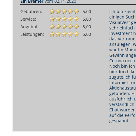
Ein Bremer
vom
02.11.2020
Gebühren:
5,00
Ich bin ziem
einigen Such
Service:
5,00
VisualVest g
Angebot:
5,00
sehr einfach
Investment h
Leistungen:
5,00
das Vertraue
anzulegen, w
war.Im Momen
Gewinn angef
Corona noch 
Noch bin ich
hierdurch ko
zugute.Ich fü
Informiert u
Aktienaustau
gefunden. Hi
ausführlich 
verständlich
Chat wurden 
auf die Perf
gespannt.