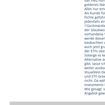
das FNG nun
goldenes Nä
Alles nur ein
Als Kunde füh
Fichte geführ
jedenfalls ei
\"Gschmäckle
der Glaubwür
vorhandene \
werde diese
beobachten 
auch jetzt g
der ETFs übe
Solange es k
Alternative 
gibt, lasse i
weiter ausb
VisualVest-D
und ETF-Gre
nicht. Da wä
Investments 
Wie gesagt: s
Angebot gewe