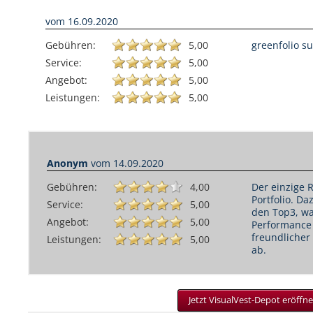
vom
16.09.2020
Gebühren:
5,00
greenfolio s
Service:
5,00
Angebot:
5,00
Leistungen:
5,00
Anonym
vom
14.09.2020
Gebühren:
4,00
Der einzige 
Portfolio. Da
Service:
5,00
den Top3, wa
Angebot:
5,00
Performance 
freundlicher
Leistungen:
5,00
ab.
Jetzt VisualVest-Depot eröffne