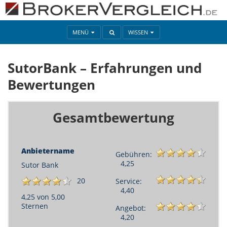
MENÜ
WISSEN
SutorBank – Erfahrungen und
Bewertungen
Gesamtbewertung
Anbietername
Gebühren:
4,25
Sutor Bank
20
Service:
4,40
4,25 von 5,00
Sternen
Angebot:
4,20