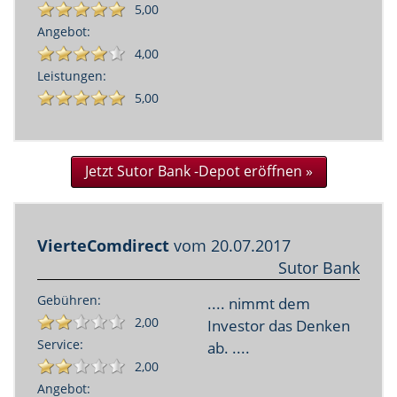
5,00
Angebot:
4,00
Leistungen:
5,00
Jetzt Sutor Bank -Depot eröffnen »
VierteComdirect
vom
20.07.2017
Sutor Bank
Gebühren:
.... nimmt dem
2,00
Investor das Denken
Service:
ab. ....
2,00
Angebot: