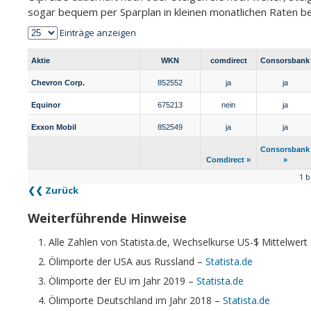
sogar bequem per Sparplan in kleinen monatlichen Raten b
Einträge anzeigen
Aktie
WKN
comdirect
Consorsbank
Aktie
WKN
comdirect
Consorsbank
Chevron Corp.
852552
ja
ja
Equinor
675213
nein
ja
Exxon Mobil
852549
ja
ja
Comdirect »
Consorsbank
Consorsbank
»
Comdirect »
»
1 b
Zurück
Weiterführende Hinweise
Alle Zahlen von Statista.de, Wechselkurse US-$ Mittelwert 
Ölimporte der USA aus Russland –
Statista.de
Ölimporte der EU im Jahr 2019 –
Statista.de
Ölimporte Deutschland im Jahr 2018 –
Statista.de