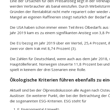
Eine der Ursachen für den Preisanstieg liegt in der Verkna
werden Verbraucher als banal einstufen. Durch Wirbelstürm
Gründen der Rentabilität nicht mehr repariert oder wieder a
Mangel an eigenen Raffinerien steigt natürlich der Bedarf a
Die USA haben schon immer einen Teil ihres Ölbedarfs aus R
Jahr 2019 kam es zu einem signifikanten Anstieg von 3,8 Pr
Die EU bezog im Jahr 2019 über ein Viertel, 25,4 Prozent,
zwei vor dem Irak mit 8,74 Prozent (3).
Die Zahlen für Deutschland, wenn auch aus dem Jahr 2018,
Hauptöllieferant. Norwegen steuerte 11,8 Prozent bei und L
spielt in keinem der drei Szenarien eine Rolle.
Ökologische Kriterien führen ebenfalls zu ei
Aktuell sind bei der Ölpreisdiskussion alle Augen nach Oste
Auslöser. Ein weiterer Punkt, der bei der Betrachtung der
die sogenannten ESG-Kriterien. ESG steht für
E: Environmental (Umwelt)