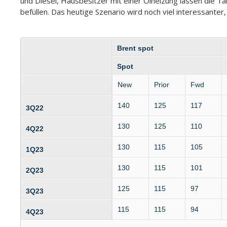
und Diesel, Hausbesitzer mit einer Ölheizung lassen die Ta
befüllen. Das heutige Szenario wird noch viel interessanter
Brent spot
Spot
New
Prior
Fwd
140
125
117
3Q22
130
125
110
4Q22
130
115
105
1Q23
130
115
101
2Q23
125
115
97
3Q23
115
115
94
4Q23