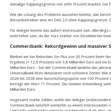
damalige Kappungsgrenze von zehn Prozent knackte. Die E
Wie die Lösung des Problems aussehen könnte, das bericht
Börsenbetreiber eine Art DAX 2.0 ohne Kappungsgrenze. Di
Für Anleger könnte das äußert interessant sein. Allerdings
wohl höher sein, da der Kurs stärker von Einzelwerten beei
Commerzbank: Rekordgewinn und massiver S
Bleiben wir bei Rekorden: Ein Plus von 20 Prozent beim Net
Ergebnis (+ 12,0 Prozent) von 3,8 Milliarden Euro und ei
Milliarden Euro – bei der Commerzbank landete das Jahreser
Universalbank ihren Aktionären noch schönere Zeiten: Wie das
2026 bis 2028 eine Ausschüttungsquote von 100 Prozent
beträgt der Wert 71 Prozent. Die Gewinn-Entwicklung sieht
Milliarden Euro.
Insgesamt starke Zahlen, wohin der Anleger (insbesondere h
Commerzbank natürlich weiterhin zu einem interessanten Ü
UniCredit, welche Management und Betriebsrat als eher „fe